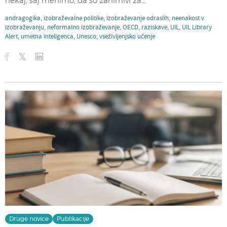
nekaj, saj menimo, da so zanimivi za...
andragogika
,
izobraževalne politike
,
izobraževanje odraslih
,
neenakost v
izobraževanju
,
neformalno izobraževanje
,
OECD
,
raziskave
,
UIL
,
UIL Library
Alert
,
umetna inteligenca
,
Unesco
,
vseživljenjsko učenje
Druge novice
Publikacije