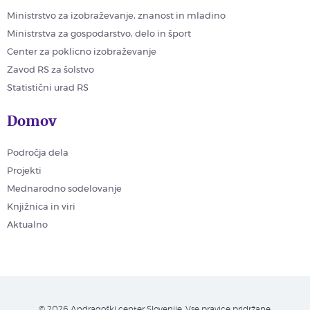
Ministrstvo za izobraževanje, znanost in mladino
Ministrstva za gospodarstvo, delo in šport
Center za poklicno izobraževanje
Zavod RS za šolstvo
Statistični urad RS
Domov
Področja dela
Projekti
Mednarodno sodelovanje
Knjižnica in viri
Aktualno
© 2026 Andragoški center Slovenije. Vse pravice pridržane.