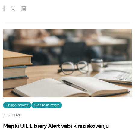
Druge novice
Glasila in revije
3. 6. 2026
Majski UIL Library Alert vabi k raziskovanju