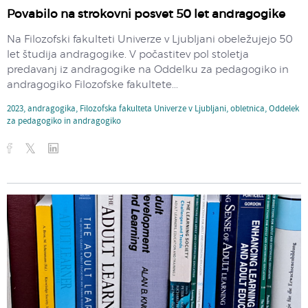
Povabilo na strokovni posvet 50 let andragogike
Na Filozofski fakulteti Univerze v Ljubljani obeležujejo 50
let študija andragogike. V počastitev pol stoletja
predavanj iz andragogike na Oddelku za pedagogiko in
andragogiko Filozofske fakultete...
2023
,
andragogika
,
Filozofska fakulteta Univerze v Ljubljani
,
obletnica
,
Oddelek
za pedagogiko in andragogiko