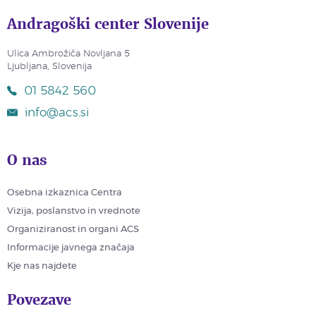
Andragoški center Slovenije
Ulica Ambrožiča Novljana 5
Ljubljana, Slovenija
01 5842 560
info@acs.si
O nas
Osebna izkaznica Centra
Vizija, poslanstvo in vrednote
Organiziranost in organi ACS
Informacije javnega značaja
Kje nas najdete
Povezave