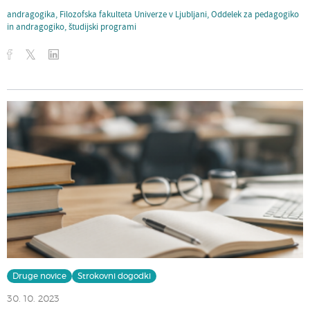
andragogika
,
Filozofska fakulteta Univerze v Ljubljani
,
Oddelek za pedagogiko
in andragogiko
,
študijski programi
Druge novice
Strokovni dogodki
30. 10. 2023