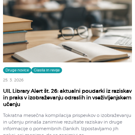
Druge novice
Glasila in revije
25. 3. 2026
UIL Library Alert št. 26: aktualni poudarki iz raziskav
in praks v izobraževanju odraslih in vseživljenjskem
učenju
Tokratna mesečna kompilacija prispevkov o izobraževanju
in učenju prinaša zanimive rezultate raziskav in druge
informacije o pomembnih člankih. Izpostavljamo jih