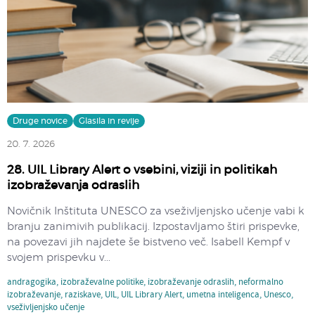
Druge novice
Glasila in revije
20. 7. 2026
28. UIL Library Alert o vsebini, viziji in politikah
izobraževanja odraslih
Novičnik Inštituta UNESCO za vseživljenjsko učenje vabi k
branju zanimivih publikacij. Izpostavljamo štiri prispevke,
na povezavi jih najdete še bistveno več. Isabell Kempf v
svojem prispevku v...
andragogika
,
izobraževalne politike
,
izobraževanje odraslih
,
neformalno
izobraževanje
,
raziskave
,
UIL
,
UIL Library Alert
,
umetna inteligenca
,
Unesco
,
vseživljenjsko učenje