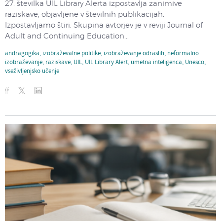
27. številka UIL Library Alerta izpostavlja zanimive
raziskave, objavljene v številnih publikacijah.
Izpostavljamo štiri. Skupina avtorjev je v reviji Journal of
Adult and Continuing Education...
andragogika
,
izobraževalne politike
,
izobraževanje odraslih
,
neformalno
izobraževanje
,
raziskave
,
UIL
,
UIL Library Alert
,
umetna inteligenca
,
Unesco
,
vseživljenjsko učenje