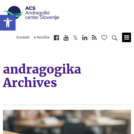
Open toolbar
Kontakt
e-Novičke
Skip
to
main
content
andragogika
Archives