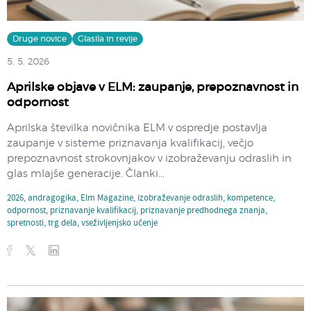
Druge novice
Glasila in revije
5. 5. 2026
Aprilske objave v ELM: zaupanje, prepoznavnost in
odpornost
Aprilska številka novičnika ELM v ospredje postavlja
zaupanje v sisteme priznavanja kvalifikacij, večjo
prepoznavnost strokovnjakov v izobraževanju odraslih in
glas mlajše generacije. Članki...
2026
,
andragogika
,
Elm Magazine
,
izobraževanje odraslih
,
kompetence
,
odpornost
,
priznavanje kvalifikacij
,
priznavanje predhodnega znanja
,
spretnosti
,
trg dela
,
vseživljenjsko učenje