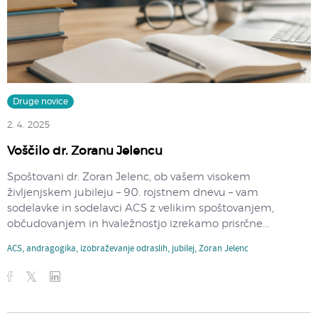
Druge novice
2. 4. 2025
Voščilo dr. Zoranu Jelencu
Spoštovani dr. Zoran Jelenc, ob vašem visokem
življenjskem jubileju – 90. rojstnem dnevu – vam
sodelavke in sodelavci ACS z velikim spoštovanjem,
občudovanjem in hvaležnostjo izrekamo prisrčne...
ACS
,
andragogika
,
izobraževanje odraslih
,
jubilej
,
Zoran Jelenc