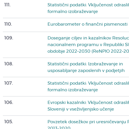
111.
Statistični podatki: Vključenost odrasli
formalno izobraževanje
110.
Eurobarometer o finančni pismenosti 
109.
Doseganje ciljev in kazalnikov Resoluc
nacionalnem programu v Republiki Slo
obdobje 2022–2030 (ReNPIO 2022–2
108.
Statistični podatki: Izobraževanje in
usposabljanje zaposlenih v podjetjih
107.
Statistični podatki: Vključenost odrasli
formalno izobraževanje
106.
Evropski kazalniki: Vključenost odrasli
Sloveniji v vseživljenjsko učenje
105.
Povzetek dosežkov pri uresničevanju
2013-2020