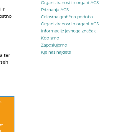
Organiziranost in organi ACS
lih
Priznanja ACS
nostno
Celostna grafična podoba
Organiziranost in organi ACS
Informacije javnega značaja
Kdo smo
Zaposlujemo
Kje nas najdete
a ter
vseh