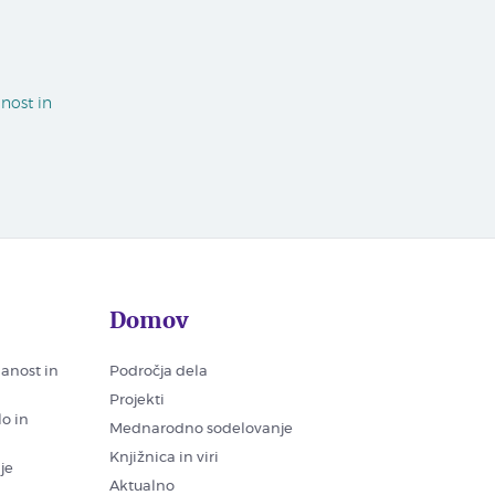
nost in
Domov
nanost in
Področja dela
Projekti
lo in
Mednarodno sodelovanje
Knjižnica in viri
je
Aktualno