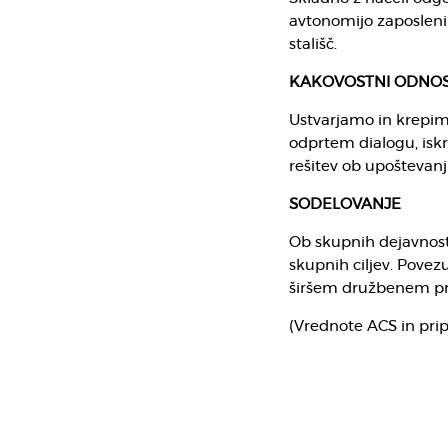
avtonomijo zaposlenih
stališč.
KAKOVOSTNI ODNOS
Ustvarjamo in krepim
odprtem dialogu, iskr
rešitev ob upoštevanj
SODELOVANJE
Ob skupnih dejavnost
skupnih ciljev. Povez
širšem družbenem pr
(Vrednote ACS in prip