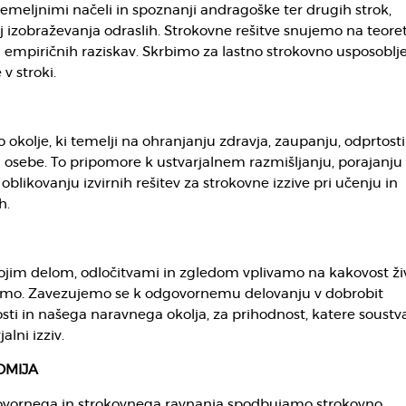
emeljnimi načeli in spoznanji andragoške ter drugih strok,
izobraževanja odraslih. Strokovne rešitve snujemo na teore
empiričnih raziskav. Skrbimo za lastno strokovno usposoblje
v stroki.
okolje, ki temelji na ohranjanju zdravja, zaupanju, odprtosti
osebe. To pripomore k ustvarjalnem razmišljanju, porajanju 
oblikovanju izvirnih rešitev za strokovne izzive pri učenju in
h.
ojim delom, odločitvami in zgledom vplivamo na kakovost živ
ujemo. Zavezujemo se k odgovornemu delovanju v dobrobit
ti in našega naravnega okolja, za prihodnost, katere soustv
lni izziv.
OMIJA
ovornega in strokovnega ravnanja spodbujamo strokovno