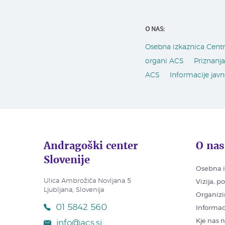
O NAS:
Osebna izkaznica Cent
organi ACS
Priznanj
ACS
Informacije jav
Andragoški center
O nas
Slovenije
Osebna i
Ulica Ambrožiča Novljana 5
Vizija, p
Ljubljana, Slovenija
Organizi
01 5842 560
Informac
Kje nas 
info@acs.si