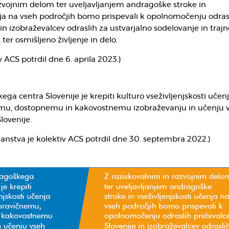
azvojnim delom ter uveljavljanjem andragoške stroke in
nja na vseh področjih bomo prispevali k opolnomočenju odras
 in izobraževalcev odraslih za ustvarjalno sodelovanje in traj
ter osmišljeno življenje in delo.
iv ACS potrdil dne 6. aprila 2023.)
ga centra Slovenije je krepiti kulturo vseživljenjskosti učenj
emu, dostopnemu in kakovostnemu izobraževanju in učenju 
lovenije.
lanstva je kolektiv ACS potrdil dne 30. septembra 2022.)