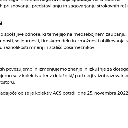
 pri snovanju, predstavljanju in zagovarjanju strokovnih reši
I
o spoštljive odnose, ki temeljijo na medsebojnem zaupanju,
enosti, solidarnosti, timskem delu in zmožnosti oblikovanja 
u raznolikosti mnenj in stališč posameznikov.
ih povezujemo in izmenjujemo znanje in izkušnje za doseg
ujemo se v kolektivu ter z deležniki/ partnerji v izobraževaln
ostoru.
adajoče opise je kolektiv ACS potrdil dne 25. novembra 2022