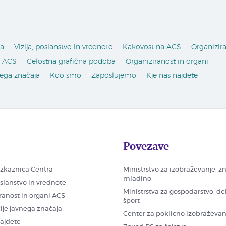
ra
Vizija, poslanstvo in vrednote
Kakovost na ACS
Organizira
a ACS
Celostna grafična podoba
Organiziranost in organi
nega značaja
Kdo smo
Zaposlujemo
Kje nas najdete
Povezave
zkaznica Centra
Ministrstvo za izobraževanje, z
mladino
oslanstvo in vrednote
Ministrstva za gospodarstvo, de
ranost in organi ACS
šport
ije javnega značaja
Center za poklicno izobraževan
najdete