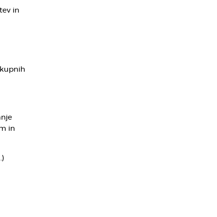
tev in
skupnih
anje
em in
.)