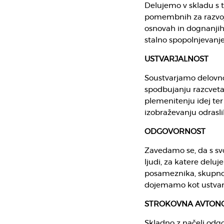
Delujemo v skladu s t
pomembnih za razvoj 
osnovah in dognanjih 
stalno spopolnjevanje 
USTVARJALNOST
Soustvarjamo delovno 
spodbujanju razcveta 
plemenitenju idej ter 
izobraževanju odrasli
ODGOVORNOST
Zavedamo se, da s sv
ljudi, za katere del
posameznika, skupnos
dojemamo kot ustvarja
STROKOVNA AVTON
Skladno z načeli odg