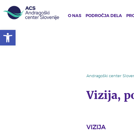
O NAS
PODROČJA DELA
PRO
Open toolbar
Skip
to
main
content
Andragoški center Sloven
Vizija, 
VIZIJA