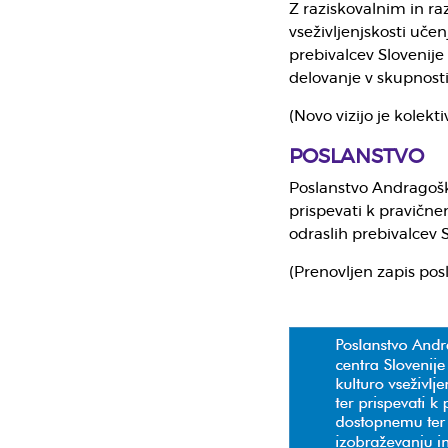
Z raziskovalnim in r
vseživljenjskosti uče
prebivalcev Slovenije
delovanje v skupnosti 
(Novo vizijo je kolekt
POSLANSTVO
Poslanstvo Andragoške
prispevati k pravičn
odraslih prebivalcev S
(Prenovljen zapis pos