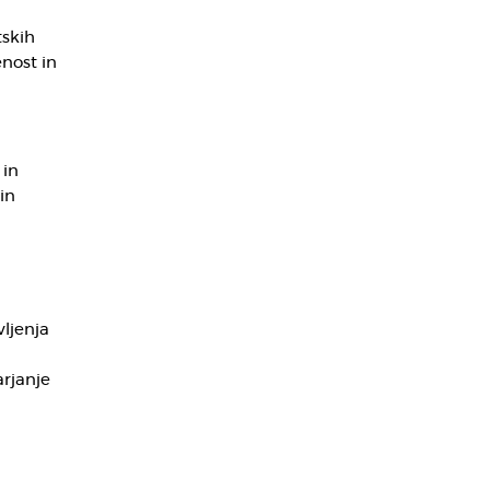
tskih
nost in
 in
in
ljenja
arjanje