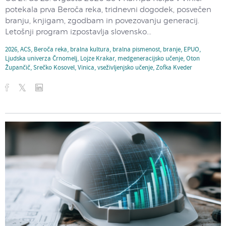
potekala prva Beroča reka, tridnevni dogodek, posvečen
branju, knjigam, zgodbam in povezovanju generacij.
Letošnji program izpostavlja slovensko...
2026
,
ACS
,
Beroča reka
,
bralna kultura
,
bralna pismenost
,
branje
,
EPUO
,
Ljudska univerza Črnomelj
,
Lojze Krakar
,
medgeneracijsko učenje
,
Oton
Župančič
,
Srečko Kosovel
,
Vinica
,
vseživljenjsko učenje
,
Zofka Kveder