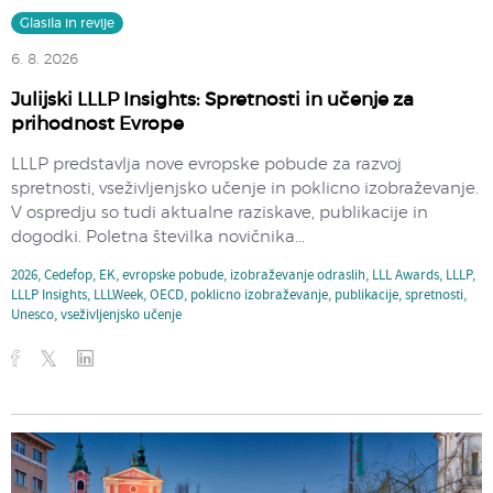
Glasila in revije
6. 8. 2026
Julijski LLLP Insights: Spretnosti in učenje za
prihodnost Evrope
LLLP predstavlja nove evropske pobude za razvoj
spretnosti, vseživljenjsko učenje in poklicno izobraževanje.
V ospredju so tudi aktualne raziskave, publikacije in
dogodki. Poletna številka novičnika...
2026
,
Cedefop
,
EK
,
evropske pobude
,
izobraževanje odraslih
,
LLL Awards
,
LLLP
,
LLLP Insights
,
LLLWeek
,
OECD
,
poklicno izobraževanje
,
publikacije
,
spretnosti
,
Unesco
,
vseživljenjsko učenje