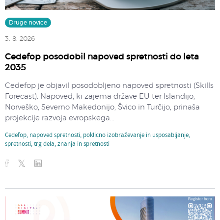
Druge novice
3. 8. 2026
Cedefop posodobil napoved spretnosti do leta
2035
Cedefop je objavil posodobljeno napoved spretnosti (Skills
Forecast). Napoved, ki zajema države EU ter Islandijo,
Norveško, Severno Makedonijo, Švico in Turčijo, prinaša
projekcije razvoja evropskega...
Cedefop
,
napoved spretnosti
,
poklicno izobraževanje in usposabljanje
,
spretnosti
,
trg dela
,
znanja in spretnosti