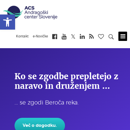
Open toolbar
Kontakt
e-Novičke
Skip
to
main
content
Ko se zgodbe prepletejo z
naravo in druženjem ...
... se zgodi Beroča reka.
Več o dogodku.