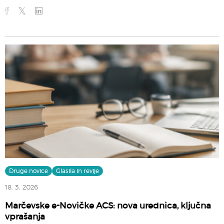
Druge novice
Glasila in revije
18. 3. 2026
Marčevske e-Novičke ACS: nova urednica, ključna
vprašanja