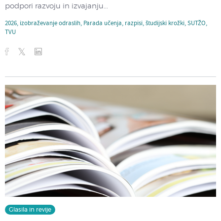
podpori razvoju in izvajanju...
2026
,
izobraževanje odraslih
,
Parada učenja
,
razpisi
,
študijski krožki
,
SUTŽO
,
TVU
Glasila in revije