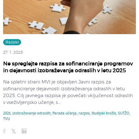
Razpisi
27. 1. 2025
Ne spreglejte razpisa za sofinanciranje programov
in dejavnosti izobraževanja odraslih v letu 2025
Na spletni strani MVI je objavljen Javni razpis za
sofinanciranje dejavnosti izobraževanja odraslih v letu
2025. Cilj javnega razpisa je povečati vključenost odraslih
v vseživljenjsko učenje, s...
2025
,
izobraževanje odraslih
,
Parada učenja
,
razpisi
,
študijski krožki
,
SUTŽO
,
TVU