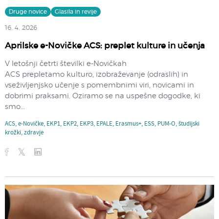
Druge novice
Glasila in revije
16. 4. 2026
Aprilske e-Novičke ACS: preplet kulture in učenja
V letošnji četrti številki e-Novičkah
ACS prepletamo kulturo, izobraževanje (odraslih) in
vseživljenjsko učenje s pomembnimi viri, novicami in
dobrimi praksami. Oziramo se na uspešne dogodke, ki
smo...
ACS
,
e-Novičke
,
EKP1
,
EKP2
,
EKP3
,
EPALE
,
Erasmus+
,
ESS
,
PUM-O
,
študijski
krožki
,
zdravje