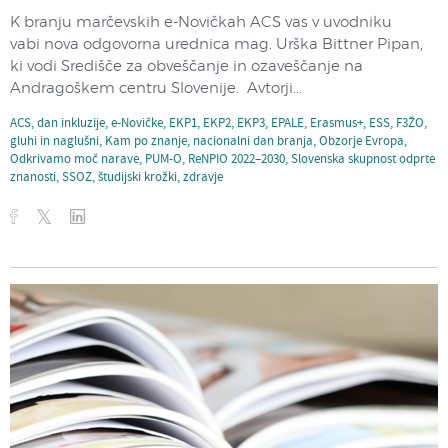
K branju marčevskih e-Novičkah ACS vas v uvodniku
vabi nova odgovorna urednica mag. Urška Bittner Pipan,
ki vodi Središče za obveščanje in ozaveščanje na
Andragoškem centru Slovenije. Avtorji...
ACS
,
dan inkluzije
,
e-Novičke
,
EKP1
,
EKP2
,
EKP3
,
EPALE
,
Erasmus+
,
ESS
,
F3ŽO
,
gluhi in naglušni
,
Kam po znanje
,
nacionalni dan branja
,
Obzorje Evropa
,
Odkrivamo moč narave
,
PUM-O
,
ReNPIO 2022–2030
,
Slovenska skupnost odprte
znanosti
,
SSOZ
,
študijski krožki
,
zdravje