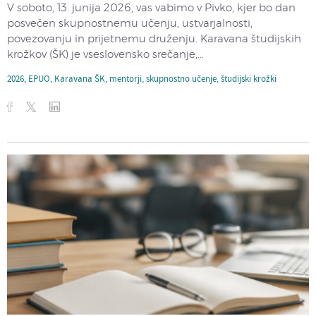
V soboto, 13. junija 2026, vas vabimo v Pivko, kjer bo dan
posvečen skupnostnemu učenju, ustvarjalnosti,
povezovanju in prijetnemu druženju. Karavana študijskih
krožkov (ŠK) je vseslovensko srečanje,...
2026
,
EPUO
,
Karavana ŠK
,
mentorji
,
skupnostno učenje
,
študijski krožki