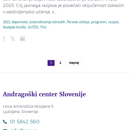
2023. Cilj javnega razpisa je povečati vključenost odraslih
v vseživljenjsko učenje, s...
2023
,
dejavnosti
,
izobraževanje odraslih
,
Parada učenja
,
programi
,
razpisi
,
študijski krožki
,
SUTŽO
,
TVU
1
2
Naprej
Andragoški center Slovenije
Ulica Ambrožiča Novljana 5
Ljubljana, Slovenija
01 5842 560