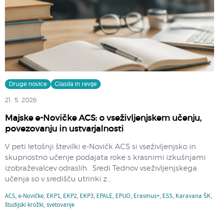
Druge novice
Glasila in revije
21. 5. 2026
Majske e-Novičke ACS: o vseživljenjskem učenju,
povezovanju in ustvarjalnosti
V peti letošnji številki e-Novičk ACS si vseživljenjsko in
skupnostno učenje podajata roke s krasnimi izkušnjami
izobraževalcev odraslih. Sredi Tednov vseživljenjskega
učenja so v središču utrinki z...
ACS
,
e-Novičke
,
EKP1
,
EKP2
,
EKP3
,
EPALE
,
EPUO
,
Erasmus+
,
ESS
,
Karavana ŠK
,
študijski krožki
,
svetovanje