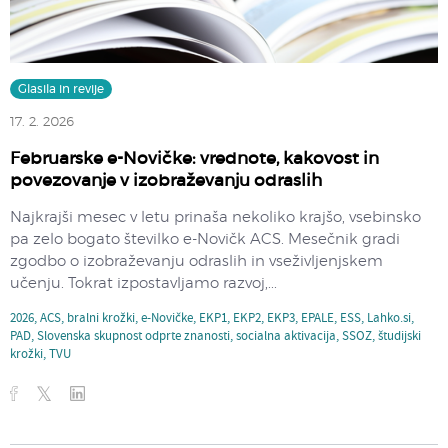
Glasila in revije
17. 2. 2026
Februarske e-Novičke: vrednote, kakovost in
povezovanje v izobraževanju odraslih
Najkrajši mesec v letu prinaša nekoliko krajšo, vsebinsko
pa zelo bogato številko e-Novičk ACS. Mesečnik gradi
zgodbo o izobraževanju odraslih in vseživljenjskem
učenju. Tokrat izpostavljamo razvoj,...
2026
,
ACS
,
bralni krožki
,
e-Novičke
,
EKP1
,
EKP2
,
EKP3
,
EPALE
,
ESS
,
Lahko.si
,
PAD
,
Slovenska skupnost odprte znanosti
,
socialna aktivacija
,
SSOZ
,
študijski
krožki
,
TVU