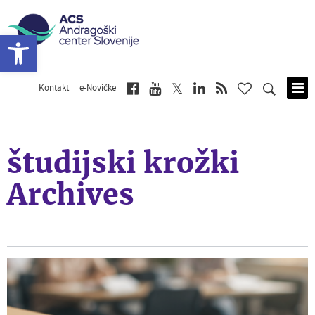
Open toolbar
Kontakt
e-Novičke
Skip
to
main
content
študijski krožki
Archives