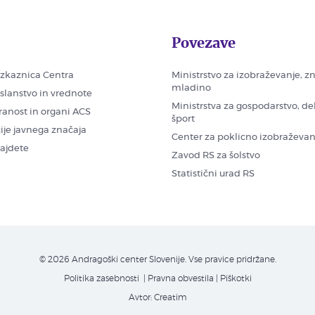
Povezave
zkaznica Centra
Ministrstvo za izobraževanje, z
mladino
oslanstvo in vrednote
Ministrstva za gospodarstvo, de
ranost in organi ACS
šport
ije javnega značaja
Center za poklicno izobraževan
najdete
Zavod RS za šolstvo
Statistični urad RS
© 2026 Andragoški center Slovenije. Vse pravice pridržane.
Politika zasebnosti
| Pravna obvestila
|
Piškotki
Avtor:
Creatim