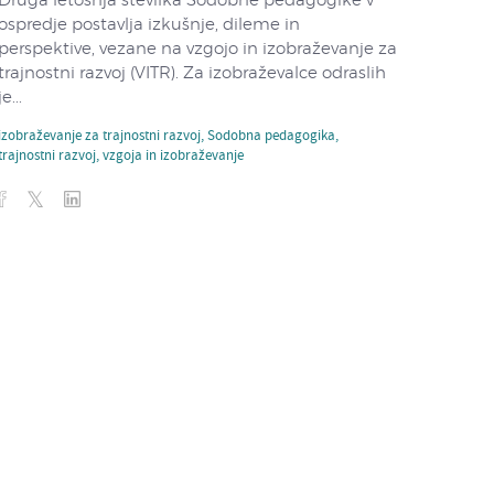
Druga letošnja številka Sodobne pedagogike v
ospredje postavlja izkušnje, dileme in
perspektive, vezane na vzgojo in izobraževanje za
trajnostni razvoj (VITR). Za izobraževalce odraslih
je...
izobraževanje za trajnostni razvoj
,
Sodobna pedagogika
,
trajnostni razvoj
,
vzgoja in izobraževanje