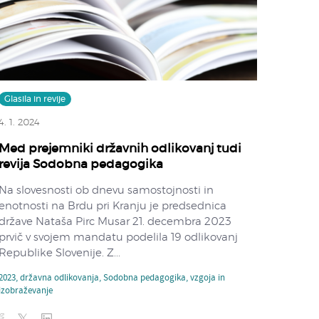
Glasila in revije
4. 1. 2024
Med prejemniki državnih odlikovanj tudi
revija Sodobna pedagogika
Na slovesnosti ob dnevu samostojnosti in
enotnosti na Brdu pri Kranju je predsednica
države Nataša Pirc Musar 21. decembra 2023
prvič v svojem mandatu podelila 19 odlikovanj
Republike Slovenije. Z...
2023
,
državna odlikovanja
,
Sodobna pedagogika
,
vzgoja in
izobraževanje