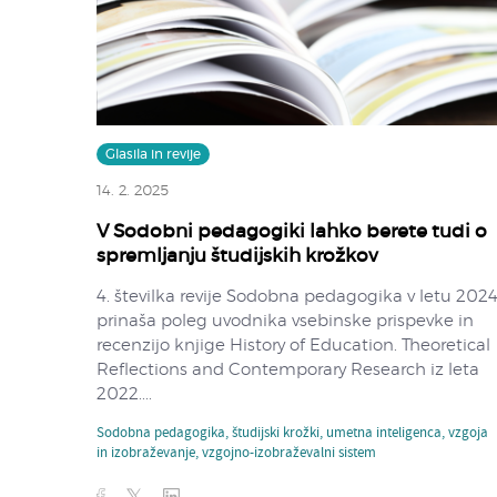
Glasila in revije
14. 2. 2025
V Sodobni pedagogiki lahko berete tudi o
spremljanju študijskih krožkov
4. številka revije Sodobna pedagogika v letu 202
prinaša poleg uvodnika vsebinske prispevke in
recenzijo knjige History of Education. Theoretical
Reflections and Contemporary Research iz leta
2022....
Sodobna pedagogika
,
študijski krožki
,
umetna inteligenca
,
vzgoja
in izobraževanje
,
vzgojno-izobraževalni sistem