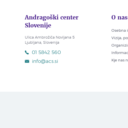
Andragoški center
O nas
Slovenije
Osebna i
Ulica Ambrožiča Novljana 5
Vizija, p
Ljubljana, Slovenija
Organizi
01 5842 560
Informac
Kje nas 
info@acs.si