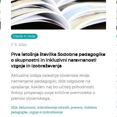
Glasila in revije
7. 5. 2024
Prva letošnja številka Sodobne pedagogike
o skupnostni in inkluzivni naravnanosti
vzgoje in izobraževanja
4
Aktualna izdaja osrednje slovenske revije,
namenjene pedagogiki, išče odgovore na
vprašanje, kakšen naj bo učitelj prihodnosti.
Avtorji prispevajo svoje kritične premisleke o
prenovi slovenskega...
2024
,
inkluzivnost
,
izobraževanje odraslih
,
prenova
,
Sodobna
pedagogika
,
vzgoja in izobraževanje