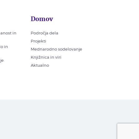
Domov
nanost in
Področja dela
Projekti
lo in
Mednarodno sodelovanje
Knjižnica in viri
je
Aktualno