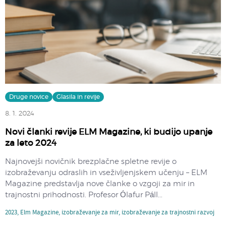
Druge novice
Glasila in revije
8. 1. 2024
Novi članki revije ELM Magazine, ki budijo upanje
za leto 2024
Najnovejši novičnik brezplačne spletne revije o
izobraževanju odraslih in vseživljenjskem učenju – ELM
Magazine predstavlja nove članke o vzgoji za mir in
trajnostni prihodnosti. Profesor Ólafur Páll...
2023
,
Elm Magazine
,
izobraževanje za mir
,
izobraževanje za trajnostni razvoj