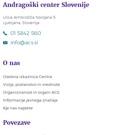
Andragoški center Slovenije
Ulica Ambrožiča Novljana 5
Ljubljana, Slovenija
01 5842 560
info@acs.si
O nas
Osebna izkaznica Centra
Vizija, poslanstvo in vrednote
Organiziranost in organi ACS
Informacije javnega značaja
Kje nas najdete
Povezave