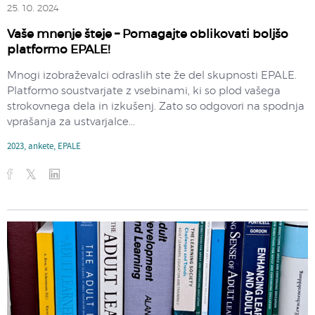
25. 10. 2024
Vaše mnenje šteje – Pomagajte oblikovati boljšo
platformo EPALE!
Mnogi izobraževalci odraslih ste že del skupnosti EPALE.
Platformo soustvarjate z vsebinami, ki so plod vašega
strokovnega dela in izkušenj. Zato so odgovori na spodnja
vprašanja za ustvarjalce...
2023
,
ankete
,
EPALE