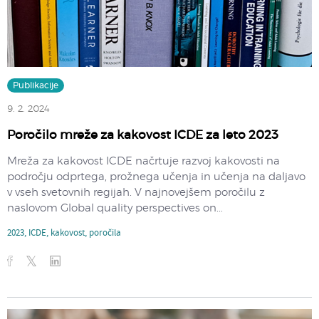
Publikacije
9. 2. 2024
Poročilo mreže za kakovost ICDE za leto 2023
Mreža za kakovost ICDE načrtuje razvoj kakovosti na
področju odprtega, prožnega učenja in učenja na daljavo
v vseh svetovnih regijah. V najnovejšem poročilu z
naslovom Global quality perspectives on...
2023
,
ICDE
,
kakovost
,
poročila