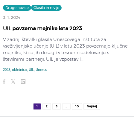
Druge novice
Glasila in revije
3. 1. 2024
UIL povzema mejnike leta 2023
V zadnji številki glasila Unescovega inštituta za
vseživljenjsko učenje (UIL) v letu 2023 povzemajo ključne
mejnike, ki so jih dosegli v tesnem sodelovanju s
številnimi partnerji. UIL je vzpostavil...
2023
,
obletnica
,
UIL
,
Unesco
1
2
3
…
10
Naprej