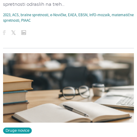
spretnosti odraslih na treh...
2023
,
ACS
,
bralne spretnosti
,
e-Novičke
,
EAEA
,
EBSN
,
InfO-mozaik
,
matematične
spretnosti
,
PIAAC
Druge novice