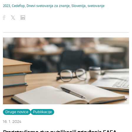
2023
,
Cedefop
,
Dnevi svetovanja za znanje
,
Slovenija
,
svetovanje
Druge novice
Publikacije
16. 1. 2024