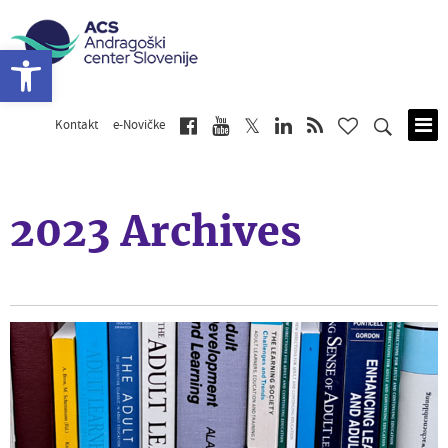
Open toolbar
Kontakt
e-Novičke
Skip
to
main
content
2023 Archives