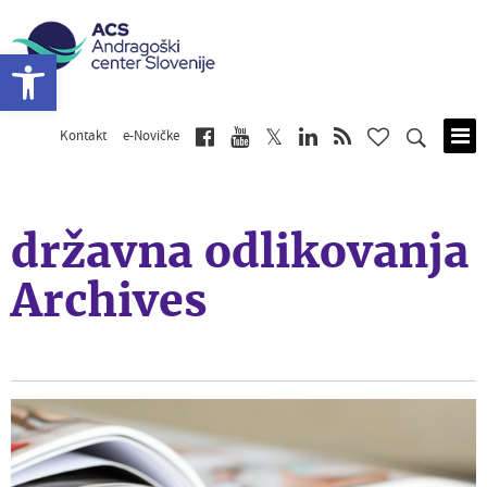
Open toolbar
Kontakt
e-Novičke
Skip
to
main
content
državna odlikovanja
Archives