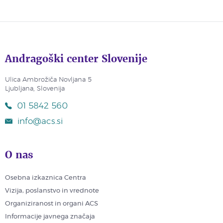
Andragoški center Slovenije
Ulica Ambrožiča Novljana 5
Ljubljana, Slovenija
01 5842 560
info@acs.si
O nas
Osebna izkaznica Centra
Vizija, poslanstvo in vrednote
Organiziranost in organi ACS
Informacije javnega značaja