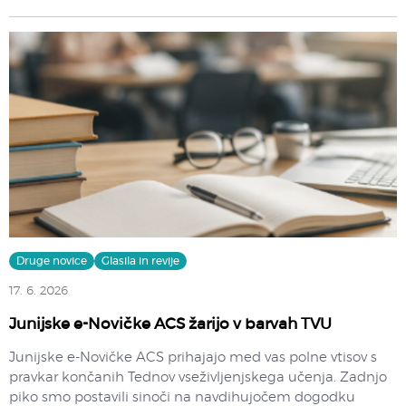
Druge novice
Glasila in revije
17. 6. 2026
Junijske e-Novičke ACS žarijo v barvah TVU
Junijske e-Novičke ACS prihajajo med vas polne vtisov s
pravkar končanih Tednov vseživljenjskega učenja. Zadnjo
piko smo postavili sinoči na navdihujočem dogodku