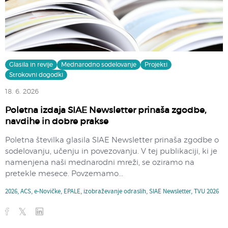
Glasila in revije
Mednarodno sodelovanje
Projekti
Strokovni dogodki
18. 6. 2026
Poletna izdaja SIAE Newsletter prinaša zgodbe,
navdihe in dobre prakse
Poletna številka glasila SIAE Newsletter prinaša zgodbe o
sodelovanju, učenju in povezovanju. V tej publikaciji, ki je
namenjena naši mednarodni mreži, se oziramo na
pretekle mesece. Povzemamo...
2026
,
ACS
,
e-Novičke
,
EPALE
,
izobraževanje odraslih
,
SIAE Newsletter
,
TVU 2026