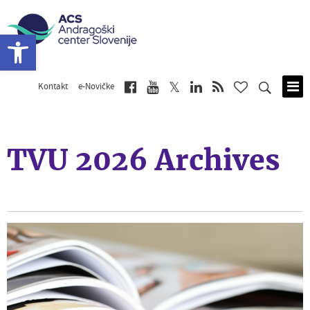
Open toolbar
Kontakt
e-Novičke
Skip
to
main
content
TVU 2026 Archives