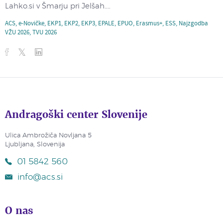
Lahko.si v Šmarju pri Jelšah....
ACS
,
e-Novičke
,
EKP1
,
EKP2
,
EKP3
,
EPALE
,
EPUO
,
Erasmus+
,
ESS
,
Najzgodba
VŽU 2026
,
TVU 2026
Andragoški center Slovenije
Ulica Ambrožiča Novljana 5
Ljubljana, Slovenija
01 5842 560
info@acs.si
O nas