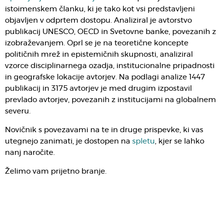
istoimenskem članku, ki je tako kot vsi predstavljeni
objavljen v odprtem dostopu. Analiziral je avtorstvo
publikacij UNESCO, OECD in Svetovne banke, povezanih z
izobraževanjem. Oprl se je na teoretične koncepte
političnih mrež in epistemičnih skupnosti, analiziral
vzorce disciplinarnega ozadja, institucionalne pripadnosti
in geografske lokacije avtorjev. Na podlagi analize 1447
publikacij in 3175 avtorjev je med drugim izpostavil
prevlado avtorjev, povezanih z institucijami na globalnem
severu.
Novičnik s povezavami na te in druge prispevke, ki vas
utegnejo zanimati, je dostopen na
spletu
, kjer se lahko
nanj naročite.
Želimo vam prijetno branje.