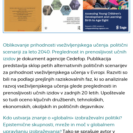
Oblikovanje prihodnosti vseživljenjskega učenja: politični
scenariji za leto 2040: Preglednost in prenosljivost učnih
izidov
je dokument agencije Cedefop. Publikacija
predstavlja sklop petih alternativnih političnih scenarijev
za prihodnost vseživljenjskega učenja v Evropi. Razviti so
bili na podlagi prejšnjih raziskovalnih faz, ki so analizirale
razvoj vseživljenjskega učenja glede preglednosti in
prenosljivosti učnih izidov v zadnjih 20 letih. Upoštevale
so tudi oceno ključnih družbenih, tehnoloških,
ekonomskih, okoljskih in političnih dejavnikov.
Kdo ustvarja znanje o »globalni« izobraževalni politiki?
Epistemične skupnosti, mreže in moč v globalnem
upravljanju izobraževanja?
Tako se sprašuje avtor v