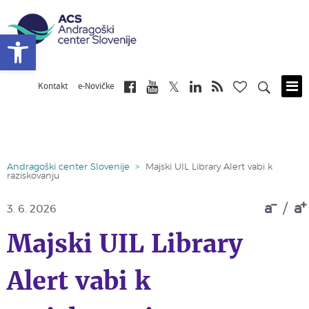
Open toolbar
Kontakt
e-Novičke
Skip
to
main
content
Andragoški center Slovenije
>
Majski UIL Library Alert vabi k
raziskovanju
a
/
a
3. 6. 2026
Majski UIL Library
Alert vabi k