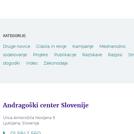
KATEGORIJE:
Druge novice
Glasila in revije
Kampanje
Mednarodno
sodelovanje
Projekti
Publikacije
Raziskave
Razpisi
St
dogodki
Video
Zakonodaja
Andragoški center Slovenije
Ulica Ambrožiča Novljana 5
Ljubljana, Slovenija
01 5842 560