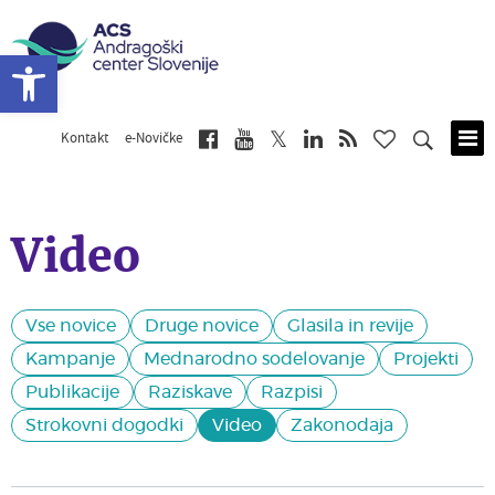
Open toolbar
Kontakt
e-Novičke
Skip
to
main
content
Video
Vse novice
Druge novice
Glasila in revije
Kampanje
Mednarodno sodelovanje
Projekti
Publikacije
Raziskave
Razpisi
Strokovni dogodki
Video
Zakonodaja