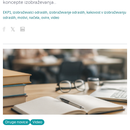
koncepte izobraževanja...
EKP1
,
izobraževalci odraslih
,
izobraževanje odraslih
,
kakovost v izobraževanju
odraslih
,
motivi
,
načela
,
ovire
,
video
Druge novice
Video