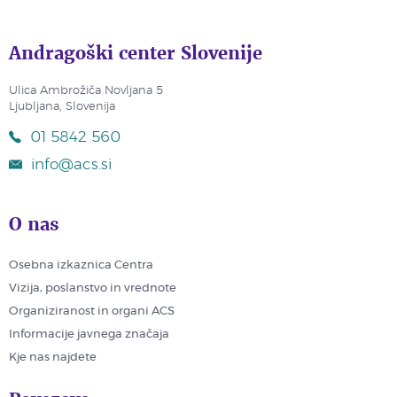
Andragoški center Slovenije
Ulica Ambrožiča Novljana 5
Ljubljana, Slovenija
01 5842 560
info@acs.si
O nas
Osebna izkaznica Centra
Vizija, poslanstvo in vrednote
Organiziranost in organi ACS
Informacije javnega značaja
Kje nas najdete