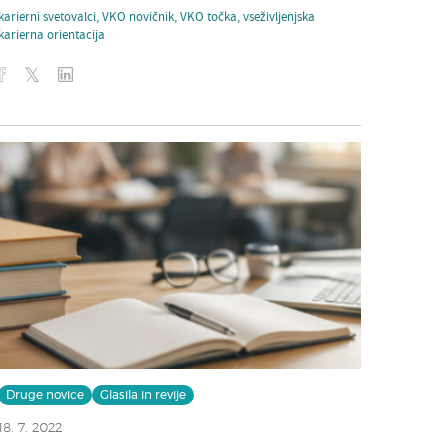
karierni svetovalci
,
VKO novičnik
,
VKO točka
,
vseživljenjska
karierna orientacija
Druge novice
Glasila in revije
18. 7. 2022