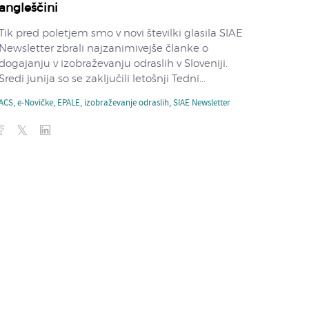
angleščini
Tik pred poletjem smo v novi številki glasila SIAE
Newsletter zbrali najzanimivejše članke o
dogajanju v izobraževanju odraslih v Sloveniji.
Sredi junija so se zaključili letošnji Tedni...
ACS
,
e-Novičke
,
EPALE
,
izobraževanje odraslih
,
SIAE Newsletter