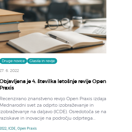
Druge novice
Glasila in revije
27. 6. 2022
Objavljena je 4. številka letošnje revije Open
Praxis
Recenzirano znanstveno revijo Open Praxis izdaja
Mednarodni svet za odprto izobraževanje in
izobraževanje na daljavo (ICDE). Osredotoča se na
raziskave in inovacije na področju odprtega...
2022
,
ICDE
,
Open Praxis