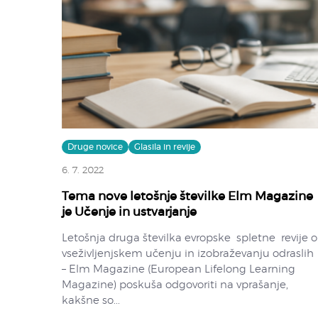
Druge novice
Glasila in revije
6. 7. 2022
Tema nove letošnje številke Elm Magazine
je Učenje in ustvarjanje
Letošnja druga številka evropske spletne revije o
vseživljenjskem učenju in izobraževanju odraslih
– Elm Magazine (European Lifelong Learning
Magazine) poskuša odgovoriti na vprašanje,
kakšne so...