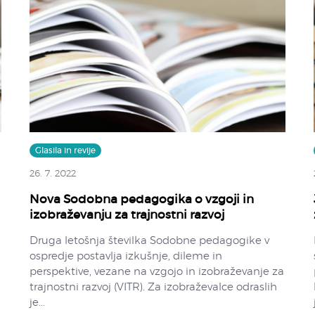
Glasila in revije
26. 7. 2022
Nova Sodobna pedagogika o vzgoji in
izobraževanju za trajnostni razvoj
Druga letošnja številka Sodobne pedagogike v
ospredje postavlja izkušnje, dileme in
perspektive, vezane na vzgojo in izobraževanje za
trajnostni razvoj (VITR). Za izobraževalce odraslih
je...