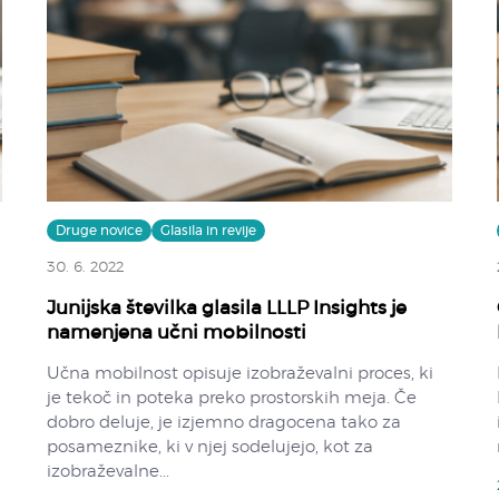
Druge novice
Glasila in revije
30. 6. 2022
Junijska številka glasila LLLP Insights je
namenjena učni mobilnosti
Učna mobilnost opisuje izobraževalni proces, ki
je tekoč in poteka preko prostorskih meja. Če
dobro deluje, je izjemno dragocena tako za
posameznike, ki v njej sodelujejo, kot za
izobraževalne...