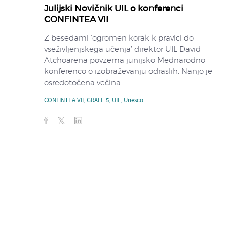
Julijski Novičnik UIL o konferenci
CONFINTEA VII
Z besedami ‘ogromen korak k pravici do
vseživljenjskega učenja’ direktor UIL David
Atchoarena povzema junijsko Mednarodno
konferenco o izobraževanju odraslih. Nanjo je
osredotočena večina...
CONFINTEA VII
,
GRALE 5
,
UIL
,
Unesco