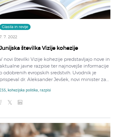
Glasila in revije
7. 7. 2022
Junijska številka Vizije kohezije
V novi številki Vizije kohezije predstavljajo nove in
aktualne javne razpise ter najnovejše informacije
o odobrenih evropskih sredstvih. Uvodnik je
prispeval dr. Aleksander Jevšek, novi minister za...
ESS
,
kohezijska politika
,
razpisi