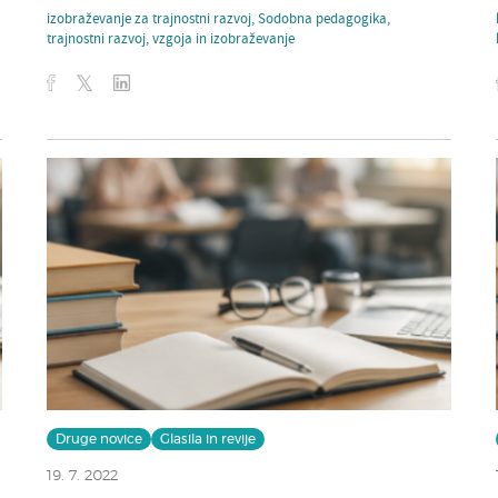
izobraževanje za trajnostni razvoj
,
Sodobna pedagogika
,
trajnostni razvoj
,
vzgoja in izobraževanje
Druge novice
Glasila in revije
19. 7. 2022