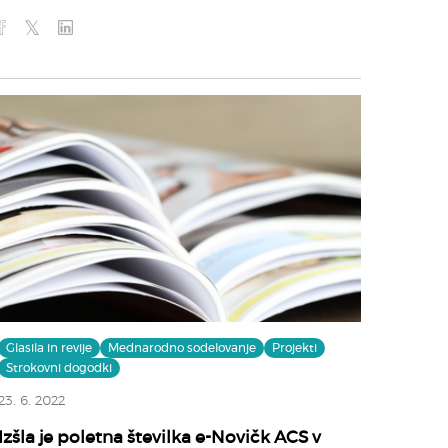
Glasila in revije
Mednarodno sodelovanje
Projekti
Strokovni dogodki
23. 6. 2022
Izšla je poletna številka e-Novičk ACS v