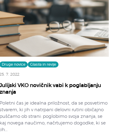
Druge novice
Glasila in revije
25. 7. 2022
Julijski VKO novičnik vabi k poglabljanju
znanja
Poletni čas je idealna priložnost, da se posvetimo
stvarem, ki jih v natrpani delovni rutini običajno
puščamo ob strani: poglobimo svoja znanja, se
kaj novega naučimo, načrtujemo dogodke, ki se
jih...