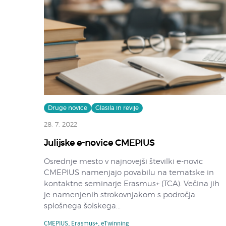
Druge novice
Glasila in revije
28. 7. 2022
Julijske e-novice CMEPIUS
Osrednje mesto v najnovejši številki e-novic
CMEPIUS namenjajo povabilu na tematske in
kontaktne seminarje Erasmus+ (TCA). Večina jih
je namenjenih strokovnjakom s področja
splošnega šolskega...
CMEPIUS
,
Erasmus+
,
eTwinning