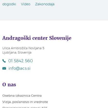
dogodki
Video
Zakonodaja
Andragoški center Slovenije
Ulica Ambrožiča Novljana 5
Ljubljana, Slovenija
01 5842 560
info@acs.si
O nas
Osebna izkaznica Centra
Vizija, poslanstvo in vrednote