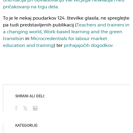
orientacija pri obvladovanju vse večjega neskladja med
pričakovanji na trgu dela
.
To je le nekaj poudarkov 124. številke glasila, ne spreglejte
pa tudi predstavljenih publikacij (
Teachers and trainers in
a changing world
,
Work-based learning and the green
transition
in
Microcredentials for labour market
education and training
) ter
prihajajočih dogodkov
.
SHRANI ALI DELI:
KATEGORIJE: