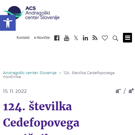
Open toolbar
Kontakt
e-Novičke
Skip
to
main
content
Andragoški center Slovenije
>
124. številka Cedefopovega
novičnika
a
/
a
15. 11. 2022
124. številka
Cedefopovega