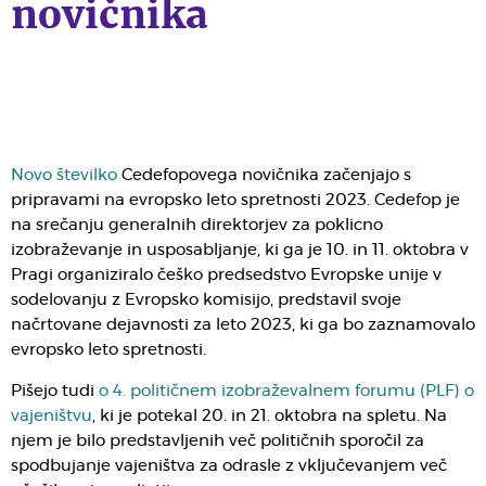
novičnika
Novo številko
Cedefopovega novičnika začenjajo s
pripravami na evropsko leto spretnosti 2023. Cedefop je
na srečanju generalnih direktorjev za poklicno
izobraževanje in usposabljanje, ki ga je 10. in 11. oktobra v
Pragi organiziralo češko predsedstvo Evropske unije v
sodelovanju z Evropsko komisijo, predstavil svoje
načrtovane dejavnosti za leto 2023, ki ga bo zaznamovalo
evropsko leto spretnosti.
Pišejo tudi
o 4. političnem izobraževalnem forumu (PLF) o
vajeništvu
, ki je potekal 20. in 21. oktobra na spletu. Na
njem je bilo predstavljenih več političnih sporočil za
spodbujanje vajeništva za odrasle z vključevanjem več