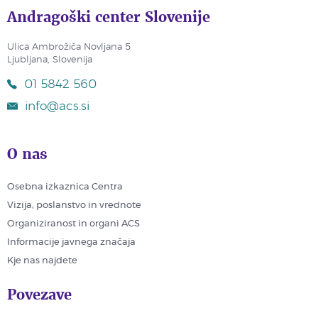
Andragoški center Slovenije
Ulica Ambrožiča Novljana 5
Ljubljana, Slovenija
01 5842 560
info@acs.si
O nas
Osebna izkaznica Centra
Vizija, poslanstvo in vrednote
Organiziranost in organi ACS
Informacije javnega značaja
Kje nas najdete
Povezave