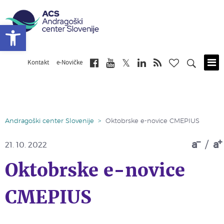
Open toolbar
Kontakt
e-Novičke
Skip
to
main
content
Andragoški center Slovenije
>
Oktobrske e-novice CMEPIUS
a
/
a
21. 10. 2022
Oktobrske e-novice
CMEPIUS