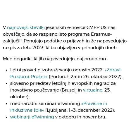
V
najnovejši številki
jesenskih e-novice CMEPIUS nas
obveščajo, da so razpisno leto programa Erasmus+
zaključili. Ponujajo podatke o prijavah in že napovedujejo
razpis za leto 2023, ki bo objavljen v prihodnjih dneh.
Med dogodki, ki jih napovedujejo, naj omenimo:
Letni posvet o izobraževanju odraslih 2022:
»Zdravi.
Prodorni. Prožni.«
(Portorož, 25. in 26. oktober 2022),
slovesno prireditev letošnjih evropskih nagrad za
inovativno poučevanje (Bruselj in
virtualno
, 25.
oktober),
mednarodni seminar eTwinning
»Pravične in
inkluzivne šole«
(Ljubljana, 1.–3. december 2022),
webinarji eTwinning
v oktobru in novembru.