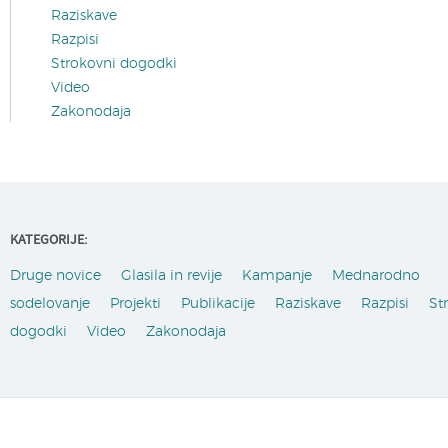
Raziskave
Razpisi
Strokovni dogodki
Video
Zakonodaja
KATEGORIJE:
Druge novice
Glasila in revije
Kampanje
Mednarodno
sodelovanje
Projekti
Publikacije
Raziskave
Razpisi
St
dogodki
Video
Zakonodaja