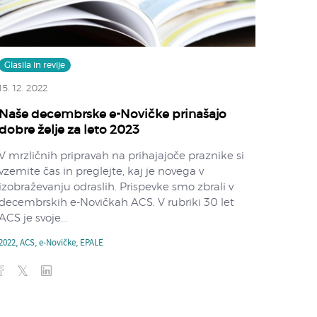
Glasila in revije
15. 12. 2022
Naše decembrske e-Novičke prinašajo
dobre želje za leto 2023
V mrzličnih pripravah na prihajajoče praznike si
vzemite čas in preglejte, kaj je novega v
izobraževanju odraslih. Prispevke smo zbrali v
decembrskih e-Novičkah ACS. V rubriki 30 let
ACS je svoje...
2022
,
ACS
,
e-Novičke
,
EPALE