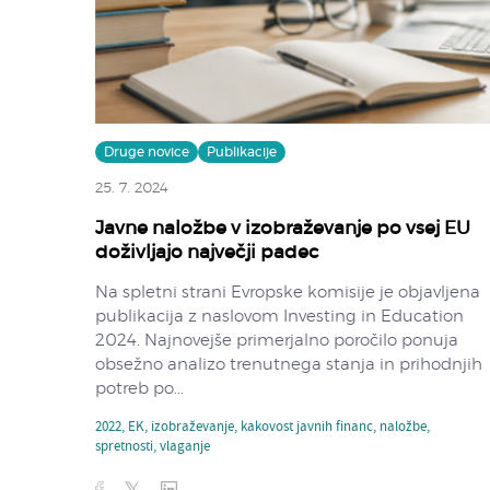
Druge novice
Publikacije
25. 7. 2024
Javne naložbe v izobraževanje po vsej EU
doživljajo največji padec
Na spletni strani Evropske komisije je objavljena
publikacija z naslovom Investing in Education
2024. Najnovejše primerjalno poročilo ponuja
obsežno analizo trenutnega stanja in prihodnjih
potreb po...
2022
,
EK
,
izobraževanje
,
kakovost javnih financ
,
naložbe
,
spretnosti
,
vlaganje