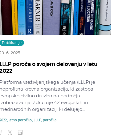
Publikacije
29. 6. 2023
LLLP poroča o svojem delovanju v letu
2022
Platforma vseživljenjskega učenja (LLLP) je
neprofitna krovna organizacija, ki zastopa
evropsko civilno družbo na področju
izobraževanja. Združuje 42 evropskih in
mednarodnih organizacij, ki delujejo...
2022
,
letno poročilo
,
LLLP
,
poročila