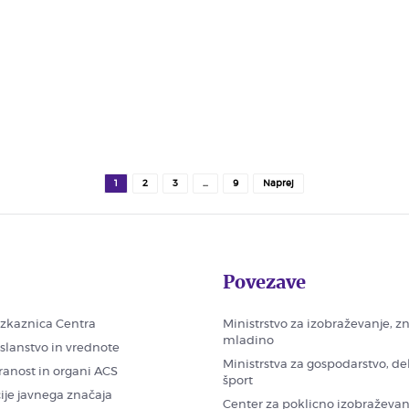
1
2
3
…
9
Naprej
Povezave
zkaznica Centra
Ministrstvo za izobraževanje, z
mladino
oslanstvo in vrednote
Ministrstva za gospodarstvo, de
ranost in organi ACS
šport
ije javnega značaja
Center za poklicno izobraževan