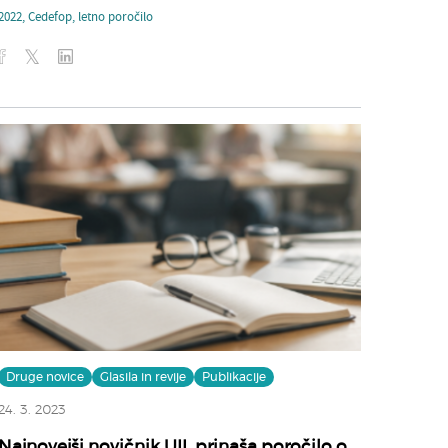
2022
,
Cedefop
,
letno poročilo
Druge novice
Glasila in revije
Publikacije
24. 3. 2023
Najnovejši novičnik UIL prinaša poročilo o