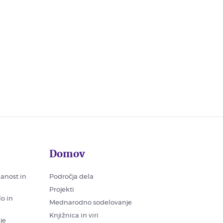
Domov
nanost in
Področja dela
Projekti
lo in
Mednarodno sodelovanje
Knjižnica in viri
je