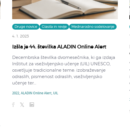
Druge novice
Glasila in revije
Mednarodno sodelovanje
4. 1. 2023
Izšla je 44. številka ALADIN Online Alert
Decembrska številka dvomesečnika, ki ga izdaja
Inštitut za vseživljenjsko učenje (UIL) UNESCO,
osvetljuje tradicionalne teme: izobraževanje
odraslih, pismenost odraslih, vseživljenjsko
učenje ter...
2022
,
ALADIN Online Alert
,
UIL