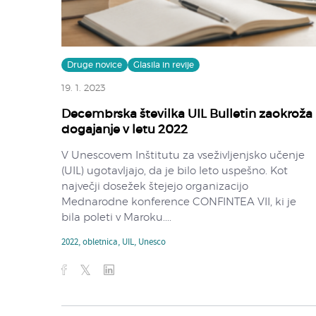
Druge novice
Glasila in revije
19. 1. 2023
Decembrska številka UIL Bulletin zaokroža
dogajanje v letu 2022
V Unescovem Inštitutu za vseživljenjsko učenje
(UIL) ugotavljajo, da je bilo leto uspešno. Kot
največji dosežek štejejo organizacijo
Mednarodne konference CONFINTEA VII, ki je
bila poleti v Maroku....
2022
,
obletnica
,
UIL
,
Unesco