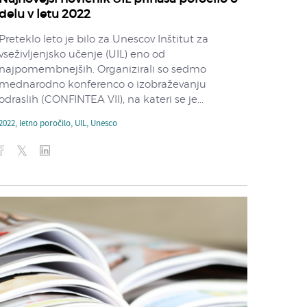
delu v letu 2022
Preteklo leto je bilo za Unescov Inštitut za
vseživljenjsko učenje (UIL) eno od
najpomembnejših. Organizirali so sedmo
mednarodno konferenco o izobraževanju
odraslih (CONFINTEA VII), na kateri se je...
2022
,
letno poročilo
,
UIL
,
Unesco