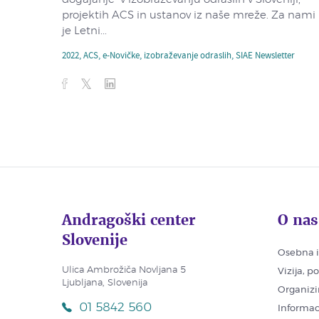
projektih ACS in ustanov iz naše mreže. Za nami
je Letni...
2022
,
ACS
,
e-Novičke
,
izobraževanje odraslih
,
SIAE Newsletter
Andragoški center
O nas
Slovenije
Osebna i
Ulica Ambrožiča Novljana 5
Vizija, p
Ljubljana, Slovenija
Organizi
01 5842 560
Informac