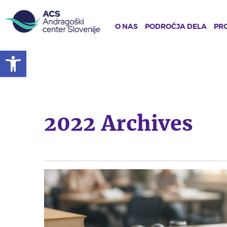
O NAS
PODROČJA DELA
PRO
Open toolbar
Skip
to
main
content
2022 Archives