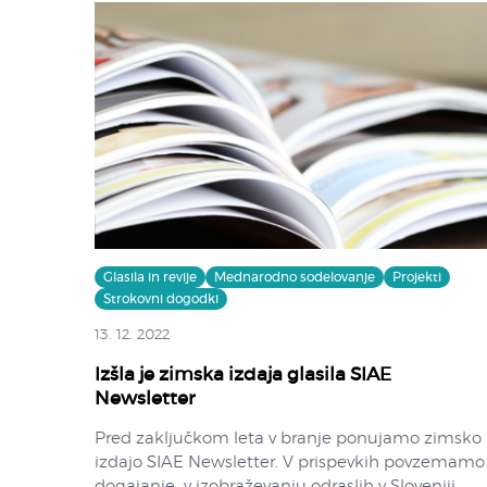
Glasila in revije
Mednarodno sodelovanje
Projekti
Strokovni dogodki
13. 12. 2022
Izšla je zimska izdaja glasila SIAE
Newsletter
Pred zaključkom leta v branje ponujamo zimsko
izdajo SIAE Newsletter. V prispevkih povzemamo
dogajanje v izobraževanju odraslih v Sloveniji,