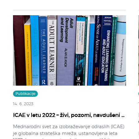
Publikacije
14. 6. 2023
ICAE v letu 2022 – živi, pozorni, navdušeni …
Mednarodni svet za izobraževanje odraslih (ICAE)
je globalna strateška mreža, ustanovljena leta