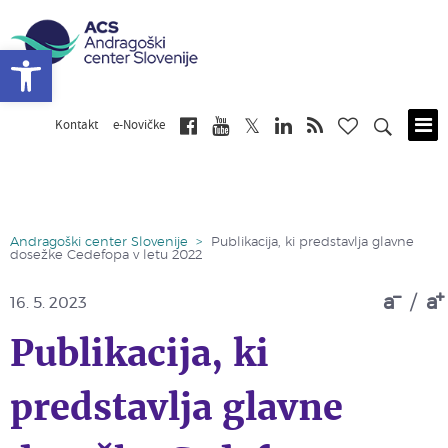
Open toolbar
Kontakt
e-Novičke
Skip
to
main
content
Andragoški center Slovenije
>
Publikacija, ki predstavlja glavne
dosežke Cedefopa v letu 2022
a
/
a
16. 5. 2023
Publikacija, ki
predstavlja glavne