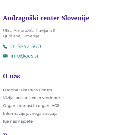
Andragoški center Slovenije
Ulica Ambrožiča Novljana 5
Ljubljana, Slovenija
01 5842 560
info@acs.si
O nas
Osebna izkaznica Centra
Vizija, poslanstvo in vrednote
Organiziranost in organi ACS
Informacije javnega značaja
Kje nas najdete