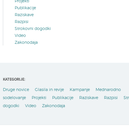
Projekti
Publikacije
Raziskave
Razpisi
Strokovni dogodki
Video
Zakonodaja
KATEGORIJE:
Druge novice
Glasila in revije
Kampanje
Mednarodno
sodelovanje
Projekti
Publikacije
Raziskave
Razpisi
St
dogodki
Video
Zakonodaja