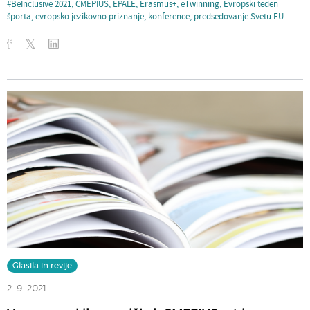
#BeInclusive 2021
,
CMEPIUS
,
EPALE
,
Erasmus+
,
eTwinning
,
Evropski teden
športa
,
evropsko jezikovno priznanje
,
konference
,
predsedovanje Svetu EU
Glasila in revije
2. 9. 2021