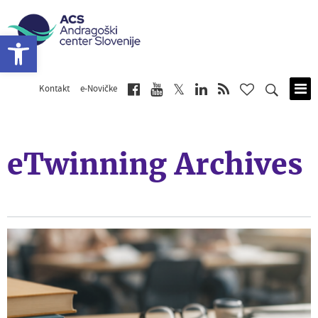
Open toolbar
Kontakt
e-Novičke
Skip
to
main
content
eTwinning Archives