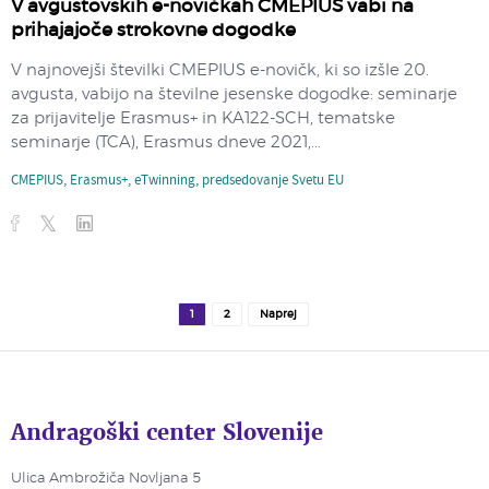
V avgustovskih e-novičkah CMEPIUS vabi na
prihajajoče strokovne dogodke
V najnovejši številki CMEPIUS e-novičk, ki so izšle 20.
avgusta, vabijo na številne jesenske dogodke: seminarje
za prijavitelje Erasmus+ in KA122-SCH, tematske
seminarje (TCA), Erasmus dneve 2021,...
CMEPIUS
,
Erasmus+
,
eTwinning
,
predsedovanje Svetu EU
1
2
Naprej
Andragoški center Slovenije
Ulica Ambrožiča Novljana 5