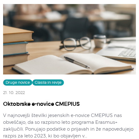
Druge novice
Glasila in revije
21. 10. 2022
Oktobrske e-novice CMEPIUS
V najnovejši številki jesenskih e-novice CMEPIUS nas
obveščajo, da so razpisno leto programa Erasmus+
zaključili. Ponujajo podatke o prijavah in že napovedujejo
razpis za leto 2023, ki bo objavljen v...