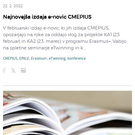
22. 2. 2022
Najnovejša izdaja e-novic CMEPIUS
V februarski izdaji e-novic, ki jih izdaja CMEPIUS,
opozarjajo na roke za oddajo vlog za projekte KA1 (23.
februar) in KA2 (23. marec) v programu Erasmus+. Vabijo
na spletne seminarje eTwinning in k...
CMEPIUS
,
EPALE
,
Erasmus+
,
eTwinning
,
konference