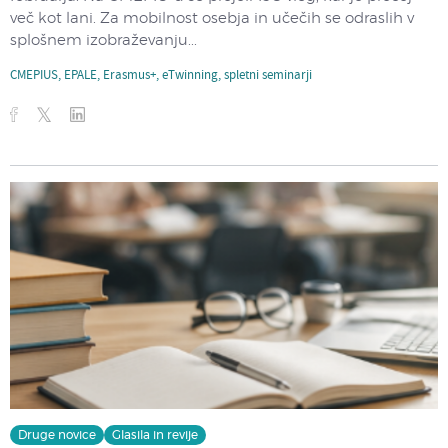
več kot lani. Za mobilnost osebja in učečih se odraslih v
splošnem izobraževanju...
CMEPIUS
,
EPALE
,
Erasmus+
,
eTwinning
,
spletni seminarji
Druge novice
Glasila in revije