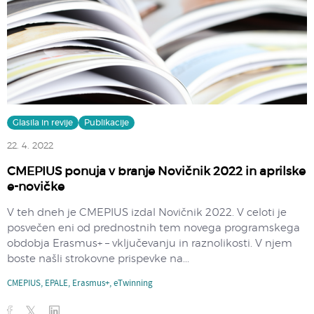
Glasila in revije
Publikacije
22. 4. 2022
CMEPIUS ponuja v branje Novičnik 2022 in aprilske
e-novičke
V teh dneh je CMEPIUS izdal Novičnik 2022. V celoti je
posvečen eni od prednostnih tem novega programskega
obdobja Erasmus+ – vključevanju in raznolikosti. V njem
boste našli strokovne prispevke na...
CMEPIUS
,
EPALE
,
Erasmus+
,
eTwinning