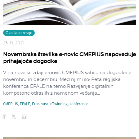
Glasila in revije
23. 11. 2021
Novembrska številka e-novic CMEPIUS napoveduje
prihajajoče dogodke
V najnovejši izdaji e-novic CMEPIUS vabijo na dogodke v
novembru in decembru. Med njimi so: Peta regijska
konferenca EPALE na temo Razvijanje digitalnih
kompetenc odraslih z namenom večanja...
CMEPIUS
,
EPALE
,
Erasmus+
,
eTwinning
,
konference