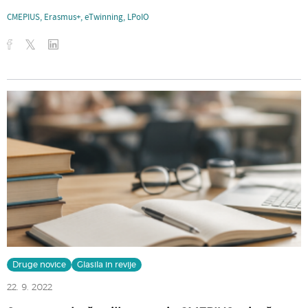
CMEPIUS
,
Erasmus+
,
eTwinning
,
LPoIO
Druge novice
Glasila in revije
22. 9. 2022