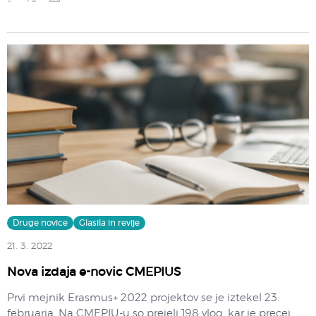
Druge novice
Glasila in revije
21. 3. 2022
Nova izdaja e-novic CMEPIUS
Prvi mejnik Erasmus+ 2022 projektov se je iztekel 23.
februarja. Na CMEPIU-u so prejeli 198 vlog, kar je precej