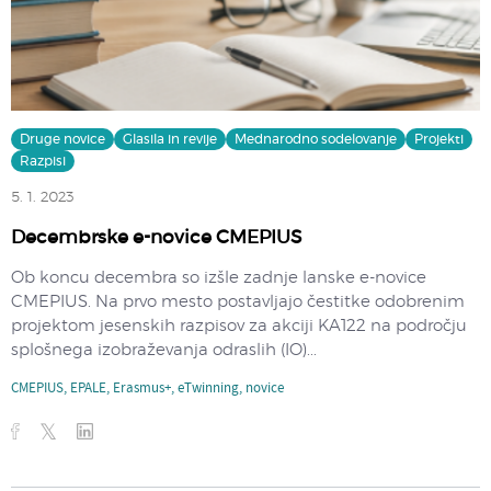
Druge novice
Glasila in revije
Mednarodno sodelovanje
Projekti
Razpisi
5. 1. 2023
Decembrske e-novice CMEPIUS
Ob koncu decembra so izšle zadnje lanske e-novice
CMEPIUS. Na prvo mesto postavljajo čestitke odobrenim
projektom jesenskih razpisov za akciji KA122 na področju
splošnega izobraževanja odraslih (IO)...
CMEPIUS
,
EPALE
,
Erasmus+
,
eTwinning
,
novice