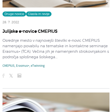
Druge novice
Glasila in revije
28. 7. 2022
Julijske e-novice CMEPIUS
Osrednje mesto v najnovejši številki e-novic CMEPIUS
namenjajo povabilu na tematske in kontaktne seminarje
Erasmus+ (TCA). Večina jih je namenjenih strokovnjakom s
področja splošnega šolskega...
CMEPIUS
,
Erasmus+
,
eTwinning