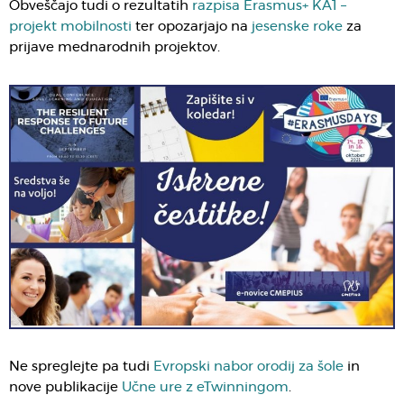
Obveščajo tudi o rezultatih
razpisa Erasmus+ KA1 –
projekt mobilnosti
ter opozarjajo na
jesenske roke
za
prijave mednarodnih projektov.
Ne spreglejte pa tudi
Evropski nabor orodij za šole
in
nove publikacije
Učne ure z eTwinningom
.