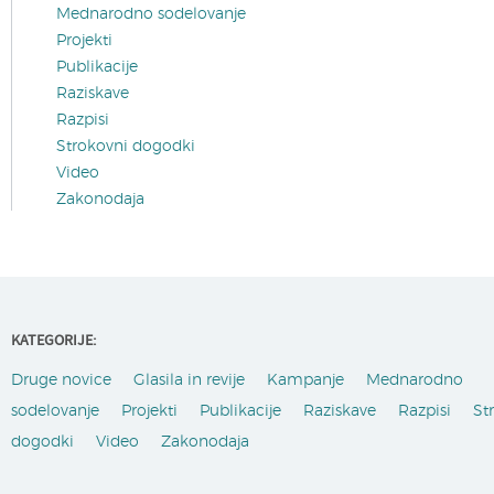
Mednarodno sodelovanje
Projekti
Publikacije
Raziskave
Razpisi
Strokovni dogodki
Video
Zakonodaja
KATEGORIJE:
Druge novice
Glasila in revije
Kampanje
Mednarodno
sodelovanje
Projekti
Publikacije
Raziskave
Razpisi
St
dogodki
Video
Zakonodaja