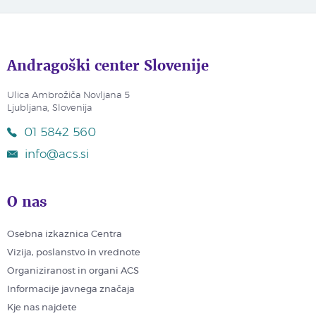
Andragoški center Slovenije
Ulica Ambrožiča Novljana 5
Ljubljana, Slovenija
01 5842 560
info@acs.si
O nas
Osebna izkaznica Centra
Vizija, poslanstvo in vrednote
Organiziranost in organi ACS
Informacije javnega značaja
Kje nas najdete