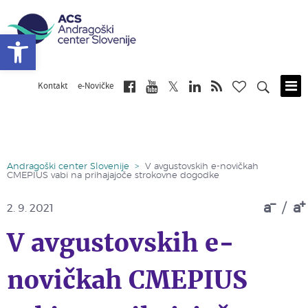
Open toolbar
Kontakt
e-Novičke
Skip
to
main
content
Andragoški center Slovenije
>
V avgustovskih e-novičkah
CMEPIUS vabi na prihajajoče strokovne dogodke
a
/
a
2. 9. 2021
V avgustovskih e-
novičkah CMEPIUS