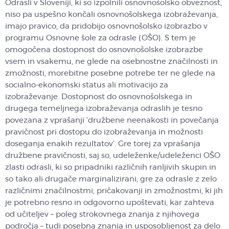
Odrasli v Sloveniji, ki so izpolnili osnovnošolsko obveznost,
niso pa uspešno končali osnovnošolskega izobraževanja,
imajo pravico, da pridobijo osnovnošolsko izobrazbo v
programu Osnovne šole za odrasle (OŠO). S tem je
omogočena dostopnost do osnovnošolske izobrazbe
vsem in vsakemu, ne glede na osebnostne značilnosti in
zmožnosti, morebitne posebne potrebe ter ne glede na
socialno-ekonomski status ali motivacijo za
izobraževanje. Dostopnost do osnovnošolskega in
drugega temeljnega izobraževanja odraslih je tesno
povezana z vprašanji ‘družbene neenakosti in povečanja
pravičnost pri dostopu do izobraževanja in možnosti
doseganja enakih rezultatov’. Gre torej za vprašanja
družbene pravičnosti, saj so, udeleženke/udeleženci OŠO
zlasti odrasli, ki so pripadniki različnih ranljivih skupin in
so tako ali drugače marginalizirani; gre za odrasle z zelo
različnimi značilnostmi, pričakovanji in zmožnostmi, ki jih
je potrebno resno in odgovorno upoštevati, kar zahteva
od učiteljev – poleg strokovnega znanja z njihovega
področja – tudi posebna znanja in usposobljenost za delo