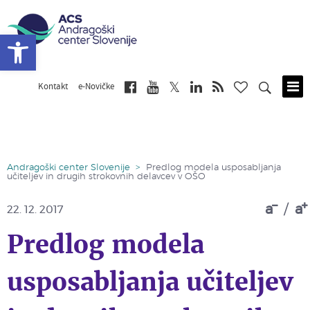
Open toolbar
Kontakt
e-Novičke
Skip
to
main
content
Andragoški center Slovenije
>
Predlog modela usposabljanja
učiteljev in drugih strokovnih delavcev v OŠO
a
/
a
22. 12. 2017
Predlog modela
usposabljanja učiteljev