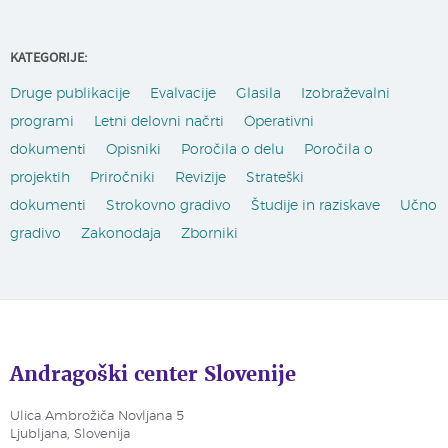
KATEGORIJE:
Druge publikacije
Evalvacije
Glasila
Izobraževalni
programi
Letni delovni načrti
Operativni
dokumenti
Opisniki
Poročila o delu
Poročila o
projektih
Priročniki
Revizije
Strateški
dokumenti
Strokovno gradivo
Študije in raziskave
Učno
gradivo
Zakonodaja
Zborniki
Andragoški center Slovenije
Ulica Ambrožiča Novljana 5
Ljubljana, Slovenija