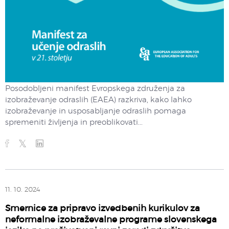
Posodobljeni manifest Evropskega združenja za
izobraževanje odraslih (EAEA) razkriva, kako lahko
izobraževanje in usposabljanje odraslih pomaga
spremeniti življenja in preoblikovati...
11. 10. 2024
Smernice za pripravo izvedbenih kurikulov za
neformalne izobraževalne programe slovenskega