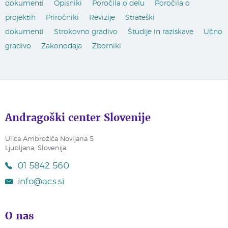
dokumenti
Opisniki
Poročila o delu
Poročila o
projektih
Priročniki
Revizije
Strateški
dokumenti
Strokovno gradivo
Študije in raziskave
Učno
gradivo
Zakonodaja
Zborniki
Andragoški center Slovenije
Ulica Ambrožiča Novljana 5
Ljubljana, Slovenija
01 5842 560
info@acs.si
O nas