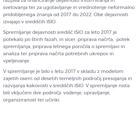
razpisa za financiranje dejavnosti informiranja in
svetovanja ter za ugotavljanje in vrednotenje neformalno
pridobljenega znanja od 2017 do 2022. Obe dejavnosti
izvajajo v središčih ISIO.
Spremljanje dejavnosti središč ISIO za leto 2017 je
potekalo po štirih fazah, in sicer: priprava načrta, potek
spremljanja, priprava letnega poročila o spremljavi in
analiza ter priprava načrta potrebnih ukrepov in
vpeljevanje.
V spremljanje je bilo v letu 2017 v skladu z modelom
zajetih osem od desetih temeljnih področij presojanja in
razvijanja kakovosti v središčih ISIO. V spremljanje nista
bili vključeni dve področji: vodenje, upravljanje,
organiziranost ter učinki.