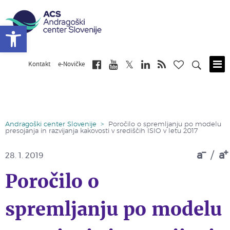
Open toolbar
Kontakt
e-Novičke
Skip
to
main
content
Andragoški center Slovenije
>
Poročilo o spremljanju po modelu
presojanja in razvijanja kakovosti v središčih ISIO v letu 2017
a
/
a
28. 1. 2019
Poročilo o
spremljanju po modelu