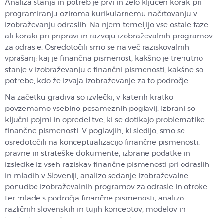
Analiza stanja in potreb je prvi in zelo ključen korak pri
programiranju oziroma kurikularnemu načrtovanju v
izobraževanju odraslih. Na njem temeljijo vse ostale faze
ali koraki pri pripravi in razvoju izobraževalnih programov
za odrasle. Osredotočili smo se na več raziskovalnih
vprašanj: kaj je finančna pismenost, kakšno je trenutno
stanje v izobraževanju o finančni pismenosti, kakšne so
potrebe, kdo že izvaja izobraževanje za to področje.
Na začetku gradiva so izvlečki, v katerih kratko
povzemamo vsebino posameznih poglavij. Izbrani so
ključni pojmi in opredelitve, ki se dotikajo problematike
finančne pismenosti. V poglavjih, ki sledijo, smo se
osredotočili na konceptualizacijo finančne pismenosti,
pravne in strateške dokumente, izbrane podatke in
izsledke iz vseh raziskav finančne pismenosti pri odraslih
in mladih v Sloveniji, analizo sedanje izobraževalne
ponudbe izobraževalnih programov za odrasle in otroke
ter mlade s področja finančne pismenosti, analizo
različnih slovenskih in tujih konceptov, modelov in