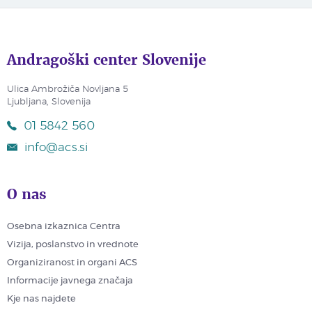
Andragoški center Slovenije
Ulica Ambrožiča Novljana 5
Ljubljana, Slovenija
01 5842 560
info@acs.si
O nas
Osebna izkaznica Centra
Vizija, poslanstvo in vrednote
Organiziranost in organi ACS
Informacije javnega značaja
Kje nas najdete