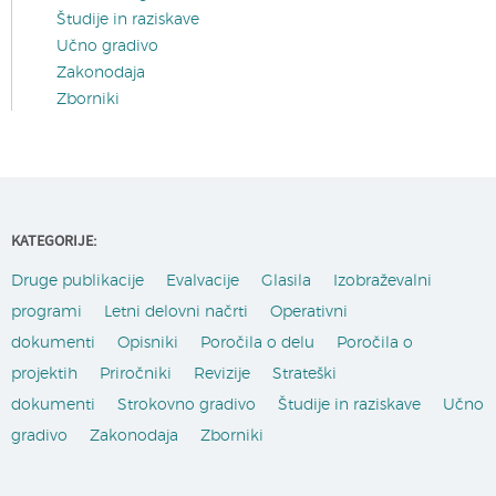
Študije in raziskave
Učno gradivo
Zakonodaja
Zborniki
KATEGORIJE:
Druge publikacije
Evalvacije
Glasila
Izobraževalni
programi
Letni delovni načrti
Operativni
dokumenti
Opisniki
Poročila o delu
Poročila o
projektih
Priročniki
Revizije
Strateški
dokumenti
Strokovno gradivo
Študije in raziskave
Učno
gradivo
Zakonodaja
Zborniki