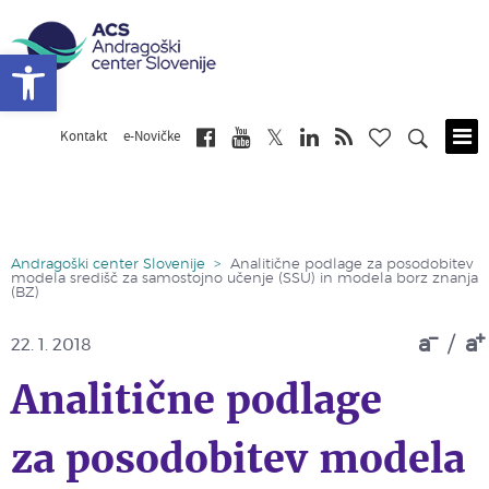
Open toolbar
Kontakt
e-Novičke
Skip
to
main
content
Andragoški center Slovenije
>
Analitične podlage za posodobitev
modela središč za samostojno učenje (SSU) in modela borz znanja
(BZ)
a
/
a
22. 1. 2018
Analitične podlage
za posodobitev modela