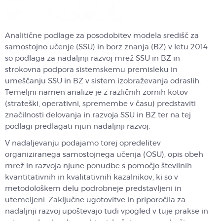
Analitične podlage za posodobitev modela središč za
samostojno učenje (SSU) in borz znanja (BZ) v letu 2014
so podlaga za nadaljnji razvoj mrež SSU in BZ in
strokovna podpora sistemskemu premisleku in
umeščanju SSU in BZ v sistem izobraževanja odraslih.
Temeljni namen analize je z različnih zornih kotov
(strateški, operativni, spremembe v času) predstaviti
značilnosti delovanja in razvoja SSU in BZ ter na tej
podlagi predlagati njun nadaljnji razvoj.
V nadaljevanju podajamo torej opredelitev
organiziranega samostojnega učenja (OSU), opis obeh
mrež in razvoja njune ponudbe s pomočjo številnih
kvantitativnih in kvalitativnih kazalnikov, ki so v
metodološkem delu podrobneje predstavljeni in
utemeljeni. Zaključne ugotovitve in priporočila za
nadaljnji razvoj upoštevajo tudi vpogled v tuje prakse in