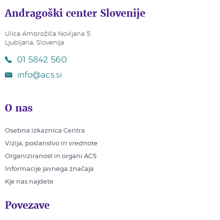
Andragoški center Slovenije
Ulica Ambrožiča Novljana 5
Ljubljana, Slovenija
01 5842 560
info@acs.si
O nas
Osebna izkaznica Centra
Vizija, poslanstvo in vrednote
Organiziranost in organi ACS
Informacije javnega značaja
Kje nas najdete
Povezave