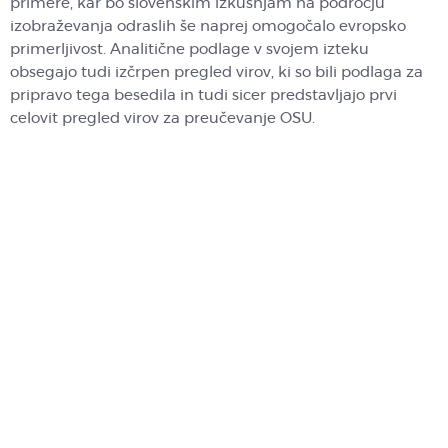
primere, kar bo slovenskim izkušnjam na področju
izobraževanja odraslih še naprej omogočalo evropsko
primerljivost. Analitične podlage v svojem izteku
obsegajo tudi izčrpen pregled virov, ki so bili podlaga za
pripravo tega besedila in tudi sicer predstavljajo prvi
celovit pregled virov za preučevanje OSU.