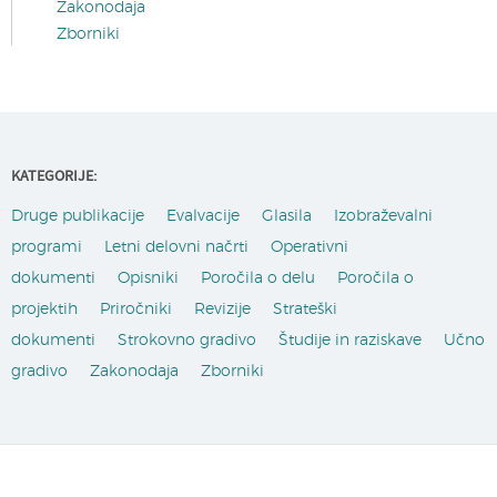
Zakonodaja
Zborniki
KATEGORIJE:
Druge publikacije
Evalvacije
Glasila
Izobraževalni
programi
Letni delovni načrti
Operativni
dokumenti
Opisniki
Poročila o delu
Poročila o
projektih
Priročniki
Revizije
Strateški
dokumenti
Strokovno gradivo
Študije in raziskave
Učno
gradivo
Zakonodaja
Zborniki