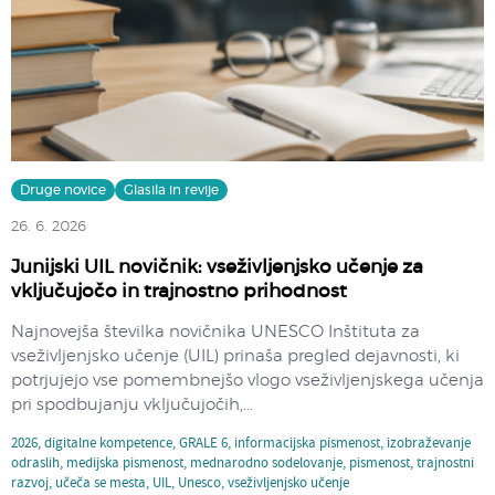
Druge novice
Glasila in revije
26. 6. 2026
Junijski UIL novičnik: vseživljenjsko učenje za
vključujočo in trajnostno prihodnost
Najnovejša številka novičnika UNESCO Inštituta za
vseživljenjsko učenje (UIL) prinaša pregled dejavnosti, ki
potrjujejo vse pomembnejšo vlogo vseživljenjskega učenja
pri spodbujanju vključujočih,...
2026
,
digitalne kompetence
,
GRALE 6
,
informacijska pismenost
,
izobraževanje
odraslih
,
medijska pismenost
,
mednarodno sodelovanje
,
pismenost
,
trajnostni
razvoj
,
učeča se mesta
,
UIL
,
Unesco
,
vseživljenjsko učenje