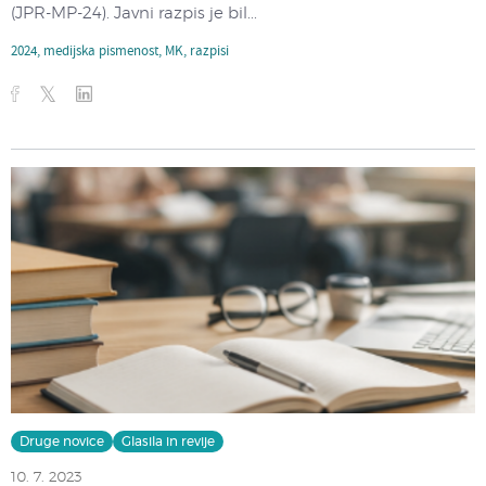
(JPR-MP-24). Javni razpis je bil...
2024
,
medijska pismenost
,
MK
,
razpisi
Druge novice
Glasila in revije
10. 7. 2023