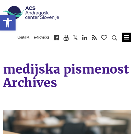
Open toolbar
Kontakt
e-Novičke
Skip
to
main
content
medijska pismenost
Archives