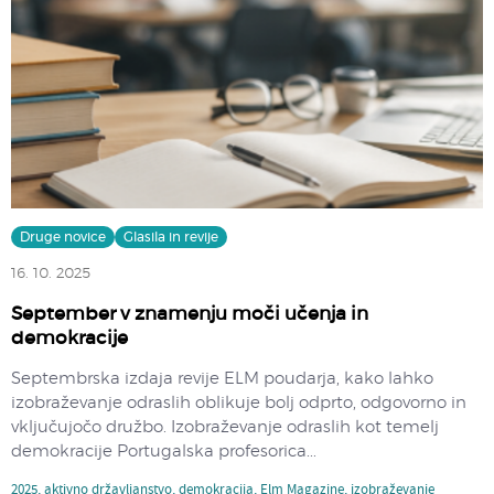
Druge novice
Glasila in revije
16. 10. 2025
September v znamenju moči učenja in
demokracije
Septembrska izdaja revije ELM poudarja, kako lahko
izobraževanje odraslih oblikuje bolj odprto, odgovorno in
vključujočo družbo. Izobraževanje odraslih kot temelj
demokracije Portugalska profesorica...
2025
,
aktivno državljanstvo
,
demokracija
,
Elm Magazine
,
izobraževanje