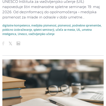
UNESCO Inštituta za vseživljenjsko učenje (UIL)
napoveduje štiri mednarodne spletne seminarje: 19. maj
2026: Od dezinformacij do opolnomočenja – medijska
pismenost za mlade in odrasle v dobi umetne...
digitalne kompetence
,
medijska pismenost
,
pismenost
,
podnebne spremembe
,
poklicno izobraževanje
,
spletni seminarji
,
učeča se mesta
,
UIL
,
umetna
inteligenca
,
Unesco
,
vseživljenjsko učenje