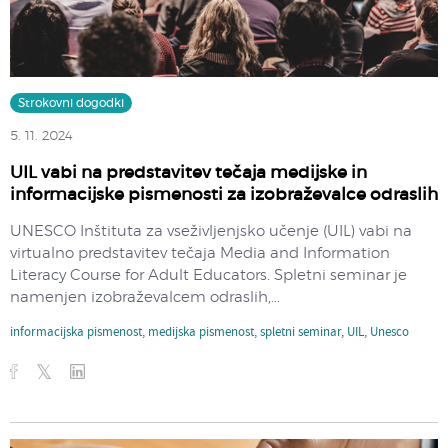
Strokovni dogodki
5. 11. 2024
UIL vabi na predstavitev tečaja medijske in
informacijske pismenosti za izobraževalce odraslih
UNESCO Inštituta za vseživljenjsko učenje (UIL) vabi na
virtualno predstavitev tečaja Media and Information
Literacy Course for Adult Educators. Spletni seminar je
namenjen izobraževalcem odraslih,...
informacijska pismenost
,
medijska pismenost
,
spletni seminar
,
UIL
,
Unesco