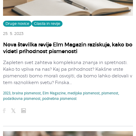
Druge novice
Glasila in revije
25. 5. 2023
Nova številka revije Elm Magazin raziskuje, kako bo
videti prihodnost pismenosti
Zapleten svet zahteva kompleksna znanja in spretnosti.
Kako to vpliva na nas? Kaj pa prihodnost? Kakšne vrste
pismenosti bomo morali osvojiti, da bomo lahko delovali v
tem raznolikem svetu? Finska...
2023
,
bralna pismenost
,
Elm Magazine
,
medijska pismenost
,
pismenost
,
podatkovna pismenost
,
podnebna pismenost