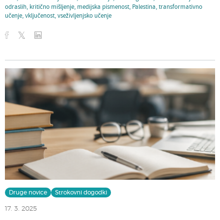
odraslih
,
kritično mišljenje
,
medijska pismenost
,
Palestina
,
transformativno
učenje
,
vključenost
,
vseživljenjsko učenje
Druge novice
Strokovni dogodki
17. 3. 2025