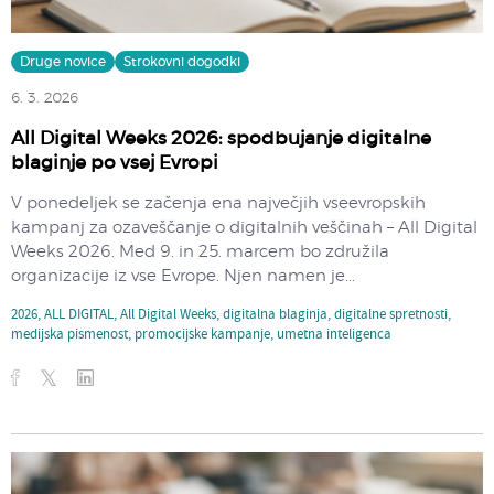
Druge novice
Strokovni dogodki
6. 3. 2026
All Digital Weeks 2026: spodbujanje digitalne
blaginje po vsej Evropi
V ponedeljek se začenja ena največjih vseevropskih
kampanj za ozaveščanje o digitalnih veščinah – All Digital
Weeks 2026. Med 9. in 25. marcem bo združila
organizacije iz vse Evrope. Njen namen je...
2026
,
ALL DIGITAL
,
All Digital Weeks
,
digitalna blaginja
,
digitalne spretnosti
,
medijska pismenost
,
promocijske kampanje
,
umetna inteligenca