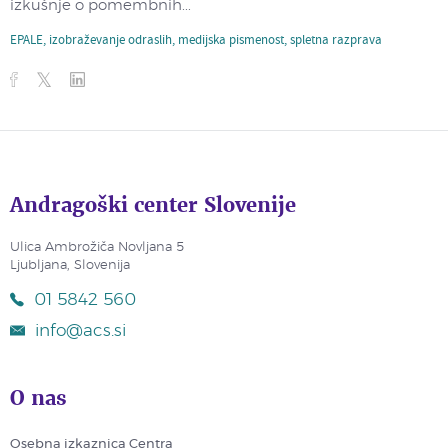
izkušnje o pomembnih...
EPALE
,
izobraževanje odraslih
,
medijska pismenost
,
spletna razprava
Andragoški center Slovenije
Ulica Ambrožiča Novljana 5
Ljubljana, Slovenija
01 5842 560
info@acs.si
O nas
Osebna izkaznica Centra