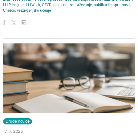
LLLP Insights
,
LLLWeek
,
OECD
,
poklicno izobraževanje
,
publikacije
,
spretnosti
,
Unesco
,
vseživljenjsko učenje
Druge novice
17. 7. 2026