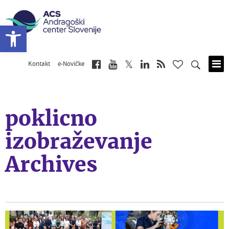
Open toolbar
Kontakt
e-Novičke
Skip
to
main
content
poklicno
izobraževanje
Archives