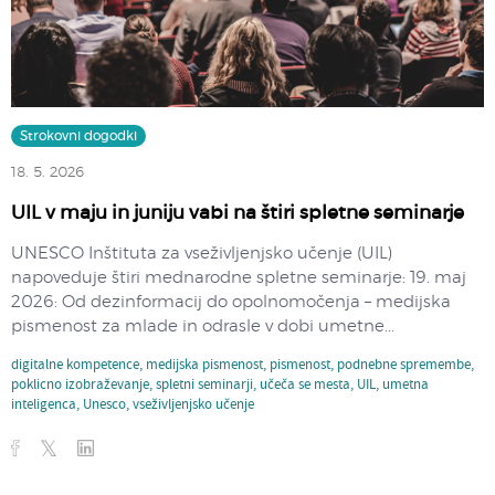
Strokovni dogodki
18. 5. 2026
UIL v maju in juniju vabi na štiri spletne seminarje
UNESCO Inštituta za vseživljenjsko učenje (UIL)
napoveduje štiri mednarodne spletne seminarje: 19. maj
2026: Od dezinformacij do opolnomočenja – medijska
pismenost za mlade in odrasle v dobi umetne...
digitalne kompetence
,
medijska pismenost
,
pismenost
,
podnebne spremembe
,
poklicno izobraževanje
,
spletni seminarji
,
učeča se mesta
,
UIL
,
umetna
inteligenca
,
Unesco
,
vseživljenjsko učenje