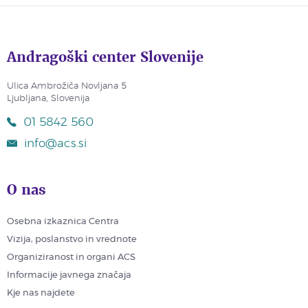
Andragoški center Slovenije
Ulica Ambrožiča Novljana 5
Ljubljana, Slovenija
01 5842 560
info@acs.si
O nas
Osebna izkaznica Centra
Vizija, poslanstvo in vrednote
Organiziranost in organi ACS
Informacije javnega značaja
Kje nas najdete