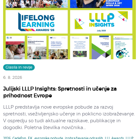
Glasila in revije
6. 8. 2026
Julijski LLLP Insights: Spretnosti in učenje za
prihodnost Evrope
LLLP predstavlja nove evropske pobude za razvoj
spretnosti, vseživljenjsko učenje in poklicno izobraževanje.
V ospredju so tudi aktualne raziskave, publikacije in
dogodki. Poletna številka novičnika...
2026
,
Cedefop
,
EK
,
evropske pobude
,
izobraževanje odraslih
,
LLL Awards
,
LLLP
,