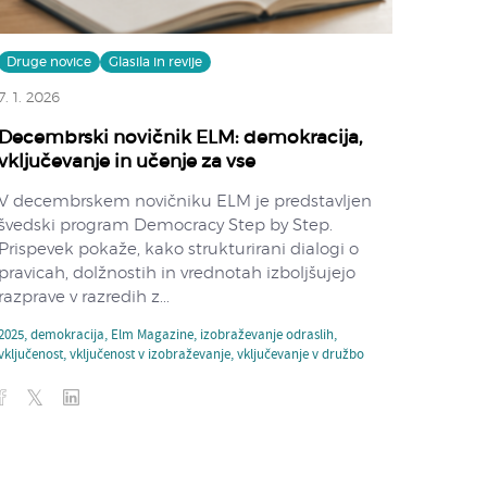
Druge novice
Glasila in revije
7. 1. 2026
Decembrski novičnik ELM: demokracija,
vključevanje in učenje za vse
V decembrskem novičniku ELM je predstavljen
švedski program Democracy Step by Step.
Prispevek pokaže, kako strukturirani dialogi o
pravicah, dolžnostih in vrednotah izboljšujejo
razprave v razredih z...
2025
,
demokracija
,
Elm Magazine
,
izobraževanje odraslih
,
vključenost
,
vključenost v izobraževanje
,
vključevanje v družbo