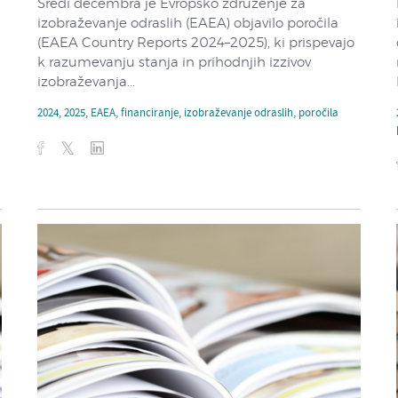
Sredi decembra je Evropsko združenje za
izobraževanje odraslih (EAEA) objavilo poročila
(EAEA Country Reports 2024–2025), ki prispevajo
k razumevanju stanja in prihodnjih izzivov
izobraževanja...
2024
,
2025
,
EAEA
,
financiranje
,
izobraževanje odraslih
,
poročila