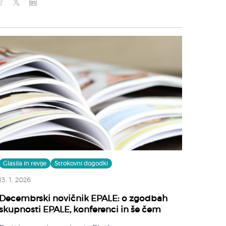
Glasila in revije
Strokovni dogodki
13. 1. 2026
Decembrski novičnik EPALE: o zgodbah
skupnosti EPALE, konferenci in še čem