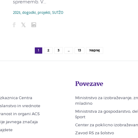
sprememb. V...
2025
,
dogodki
,
projekti
,
SUTŽO
1
2
3
…
13
Naprej
Povezave
zkaznica Centra
Ministrstvo za izobraževanje, z
mladino
oslanstvo in vrednote
Ministrstva za gospodarstvo, de
ranost in organi ACS
šport
ije javnega značaja
Center za poklicno izobraževan
najdete
Zavod RS za šolstvo