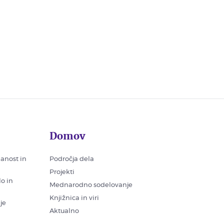
Domov
nanost in
Področja dela
Projekti
lo in
Mednarodno sodelovanje
Knjižnica in viri
je
Aktualno