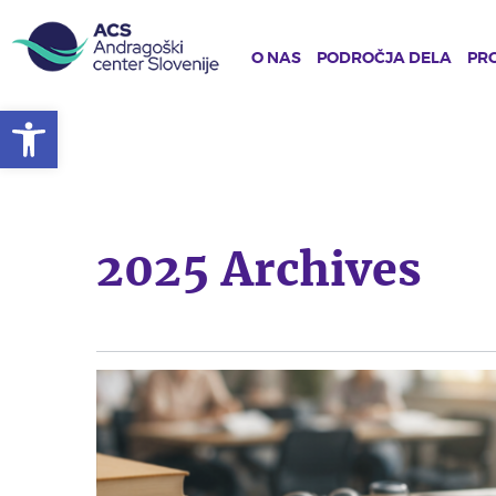
O NAS
PODROČJA DELA
PRO
Open toolbar
Skip
to
main
content
2025 Archives