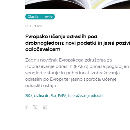
Glasila in revije
9. 1. 2026
Evropsko učenje odraslih pod
drobnogledom: novi podatki in jasni poziv
odločevalcem
Zadnji novičnik Evropskega združenja za
izobraževanje odraslih (EAEA) prinaša poglobljen
vpogled v stanje in prihodnost izobraževanja
odraslih po Evropi ter jasno sporoča: učenje
odraslih ostaja...
2025
,
civilna družba
,
EAEA
,
izobraževanje odraslih