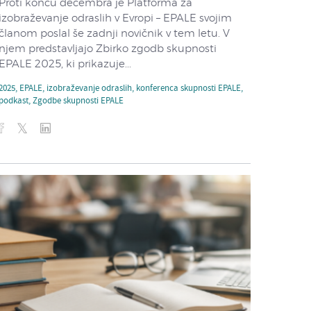
Proti koncu decembra je Platforma za
izobraževanje odraslih v Evropi – EPALE svojim
članom poslal še zadnji novičnik v tem letu. V
njem predstavljajo Zbirko zgodb skupnosti
EPALE 2025, ki prikazuje...
2025
,
EPALE
,
izobraževanje odraslih
,
konferenca skupnosti EPALE
,
podkast
,
Zgodbe skupnosti EPALE