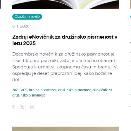
Glasila in revije
8. 1. 2026
Zadnji eNovičnik za družinsko pismenost v
i
letu 2025
Decembrski novičnik za družinsko pismenost je
izšel tik pred prazniki, zato je praznično obarvan.
Spodbuja k umiritvi, skupnemu času in branju. V
ospredju je deset preprostih idej, kako božične
dni...
2025
,
ACS
,
bralna pismenost
,
družinska pismenost
,
eNovičnik za
družinsko pismenost