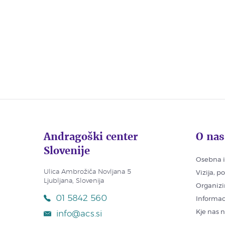
Andragoški center
O nas
Slovenije
Osebna i
Ulica Ambrožiča Novljana 5
Vizija, p
Ljubljana, Slovenija
Organizi
01 5842 560
Informac
Kje nas 
info@acs.si