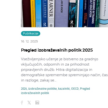
Publikacije
16. 12. 2025
Pregled izobraževalnih politik 2025
Vseživljenjsko učenje je bistveno za gradnjo
vključujočih, odpornih in za prihodnost
pripravljenih družb. Hitra digitalizacija in
demografske spremembe spreminjajo način, čas
in razloge, zakaj se...
2025
,
izobraževalne politike
,
kazalniki
,
OECD
,
Pregled
izobraževalnih politik