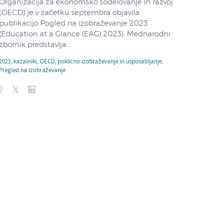
Organizacija za ekonomsko sodelovanje in razvoj
(OECD) je v začetku septembra objavila
publikacijo Pogled na izobraževanje 2023
(Education at a Glance (EAG) 2023). Mednarodni
zbornik predstavlja...
2023
,
kazalniki
,
OECD
,
poklicno izobraževanje in usposabljanje
,
Pregled na izobraževanje