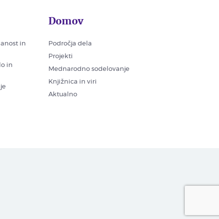
Domov
nanost in
Področja dela
Projekti
lo in
Mednarodno sodelovanje
Knjižnica in viri
je
Aktualno