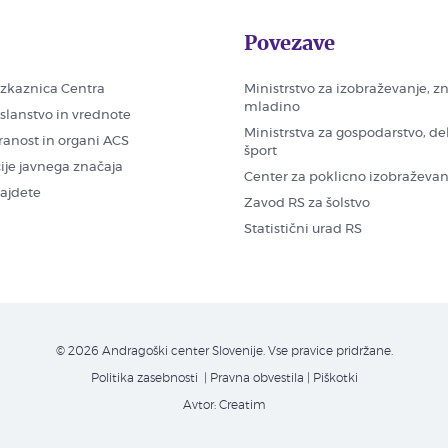
Povezave
zkaznica Centra
Ministrstvo za izobraževanje, z
mladino
oslanstvo in vrednote
Ministrstva za gospodarstvo, de
ranost in organi ACS
šport
ije javnega značaja
Center za poklicno izobraževan
najdete
Zavod RS za šolstvo
Statistični urad RS
© 2026 Andragoški center Slovenije. Vse pravice pridržane.
Politika zasebnosti
| Pravna obvestila
|
Piškotki
Avtor:
Creatim