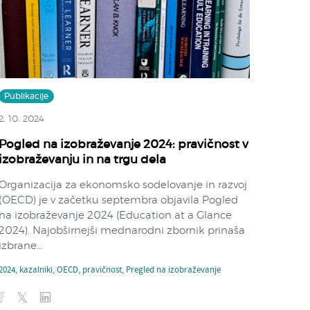
Publikacije
2. 10. 2024
Pogled na izobraževanje 2024: pravičnost v
izobraževanju in na trgu dela
Organizacija za ekonomsko sodelovanje in razvoj
(OECD) je v začetku septembra objavila Pogled
na izobraževanje 2024 (Education at a Glance
2024). Najobširnejši mednarodni zbornik prinaša
izbrane...
2024
,
kazalniki
,
OECD
,
pravičnost
,
Pregled na izobraževanje