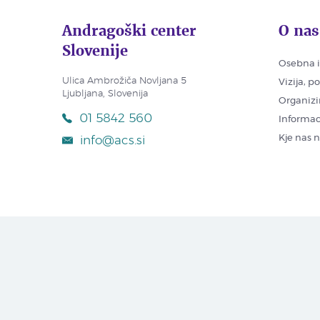
Andragoški center
O nas
Slovenije
Osebna i
Ulica Ambrožiča Novljana 5
Vizija, p
Ljubljana, Slovenija
Organizi
01 5842 560
Informac
Kje nas 
info@acs.si