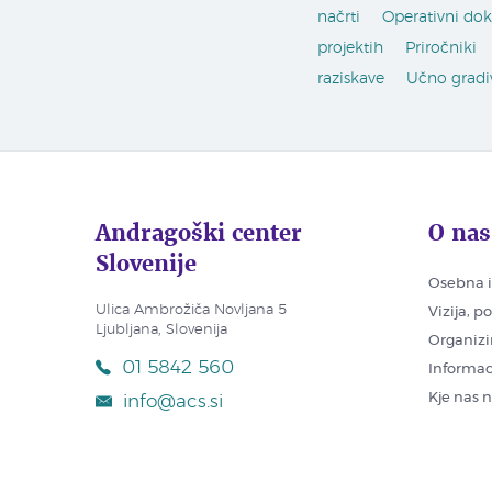
načrti
Operativni do
projektih
Priročniki
raziskave
Učno gradi
Andragoški center
O nas
Slovenije
Osebna i
Ulica Ambrožiča Novljana 5
Vizija, p
Ljubljana, Slovenija
Organizi
01 5842 560
Informac
Kje nas 
info@acs.si