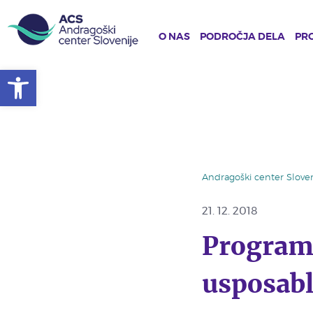
O NAS
PODROČJA DELA
PRO
Open toolbar
Skip
to
main
content
Andragoški center Sloven
21. 12. 2018
Program
usposabl