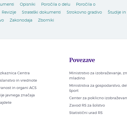
kumenti
Opisniki
Poročila o delu
Poročila o
Revizije
Strateški dokumenti
Strokovno gradivo
Študije in
vo
Zakonodaja
Zborniki
Povezave
zkaznica Centra
Ministrstvo za izobraževanje, z
mladino
oslanstvo in vrednote
Ministrstva za gospodarstvo, de
ranost in organi ACS
šport
ije javnega značaja
Center za poklicno izobraževan
najdete
Zavod RS za šolstvo
Statistični urad RS