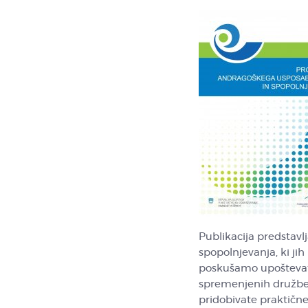
Publikacija predstav
spopolnjevanja, ki j
poskušamo upoštevati 
spremenjenih družben
pridobivate praktične