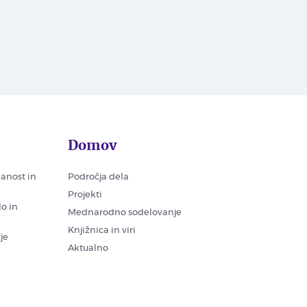
Domov
nanost in
Področja dela
Projekti
lo in
Mednarodno sodelovanje
Knjižnica in viri
je
Aktualno