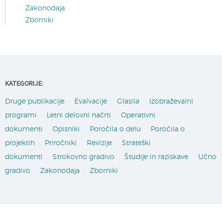
Zakonodaja
Zborniki
KATEGORIJE:
Druge publikacije
Evalvacije
Glasila
Izobraževalni
programi
Letni delovni načrti
Operativni
dokumenti
Opisniki
Poročila o delu
Poročila o
projektih
Priročniki
Revizije
Strateški
dokumenti
Strokovno gradivo
Študije in raziskave
Učno
gradivo
Zakonodaja
Zborniki