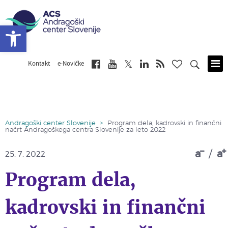
Open toolbar
Kontakt
e-Novičke
Skip
to
main
content
Andragoški center Slovenije
>
Program dela, kadrovski in finančni
načrt Andragoškega centra Slovenije za leto 2022
a
/
a
25. 7. 2022
Program dela,
kadrovski in finančni