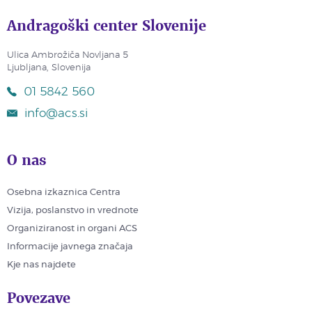
Andragoški center Slovenije
Ulica Ambrožiča Novljana 5
Ljubljana, Slovenija
01 5842 560
info@acs.si
O nas
Osebna izkaznica Centra
Vizija, poslanstvo in vrednote
Organiziranost in organi ACS
Informacije javnega značaja
Kje nas najdete
Povezave