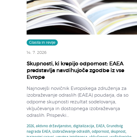
Glasila in revije
14. 7. 2026
Skupnosti, ki krepijo odpornost: EAEA
predstavlja navdihujoče zgodbe iz vse
Evrope
Najnovejši novičnik Evropskega združenja za
izobraževanje odraslih (EAEA) poudarja, da so
odporne skupnosti rezultat sodelovanja,
vključevanja in dostopnega izobraževanja
odraslih. Prispevki...
2026
,
aktivno državljanstvo
,
digitalizacija
,
EAEA
,
Grundtvig
nagrada EAEA
,
izobraževanje odraslih
,
odpornost
,
skupnost
,