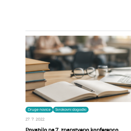
Druge novice
Strokovni dogodki
27. 7. 2022
Povabilo na 7. znanstveno konferenco