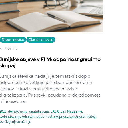
Druge novice
Glasila in revije
3. 7. 2026
Junijske objave v ELM: odpornost gradimo
skupaj
Junijska številka nadaljuje tematski sklop o
odpornosti. Osvetljuje jo z dveh pomembnih
vidikov – skozi vlogo učiteljev in izzive
digitalizacije. Prispevki poudarjajo, da odpornost
ni le osebna...
2026
,
demokracija
,
digitalizacija
,
EAEA
,
Elm Magazine
,
izobraževanje odraslih
,
odpornost
,
skupnost
,
spretnosti
,
učitelji
,
vseživljenjsko učenje