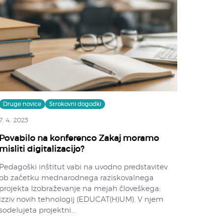
Druge novice
Strokovni dogodki
7. 4. 2023
Povabilo na konferenco Zakaj moramo
misliti digitalizacijo?
Pedagoški inštitut vabi na uvodno predstavitev
ob začetku mednarodnega raziskovalnega
projekta Izobraževanje na mejah človeškega:
izziv novih tehnologij (EDUCAT(H)UM). V njem
sodelujeta projektni...