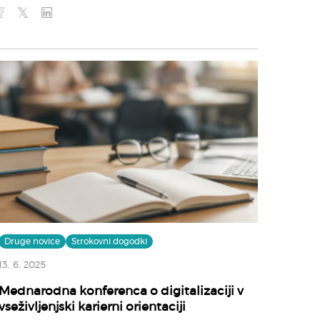
Druge novice
Strokovni dogodki
13. 6. 2025
Mednarodna konferenca o digitalizaciji v
vseživljenjski karierni orientaciji