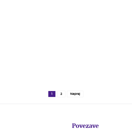
1
2
Naprej
Povezave