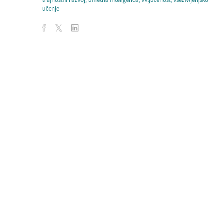
trajnostni razvoj
,
umetna inteligenca
,
vključenost
,
vseživljenjsko
učenje