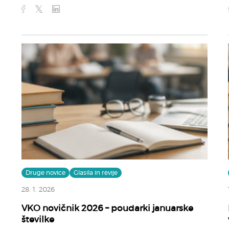
Druge novice
Glasila in revije
28. 1. 2026
VKO novičnik 2026 – poudarki januarske
številke