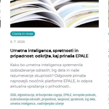
Glasila in revije
8. 7. 2026
Umetna inteligenca, spretnosti in
pripadnost: odkrijte, kaj prinaša EPALE
Kako bo umetna inteligenca spremenila
izobraževanje odraslih, trg dela in naše
razumevanje skupnosti? Odgovore prinaša
najnovejši novičnik platforme EPALE, ki odpira
aktualna vprašanja o prihodnosti...
2026
,
digitalizacija
,
državljanska vzgoja
,
EPALE
,
evropske pobude
,
izobraževanje odraslih
,
pripadnost
,
skupnost
,
spretnosti
,
trg dela
,
umetna inteligenca
,
vseživljenjsko učenje