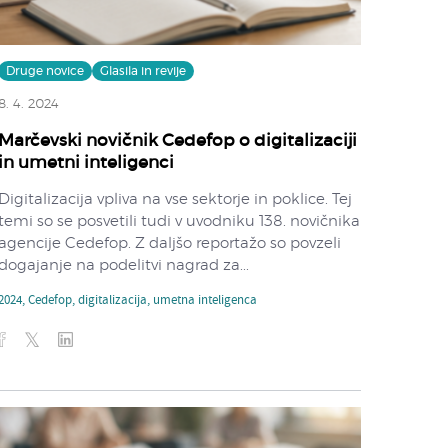
Druge novice
Glasila in revije
8. 4. 2024
Marčevski novičnik Cedefop o digitalizaciji
in umetni inteligenci
Digitalizacija vpliva na vse sektorje in poklice. Tej
temi so se posvetili tudi v uvodniku 138. novičnika
agencije Cedefop. Z daljšo reportažo so povzeli
dogajanje na podelitvi nagrad za...
2024
,
Cedefop
,
digitalizacija
,
umetna inteligenca