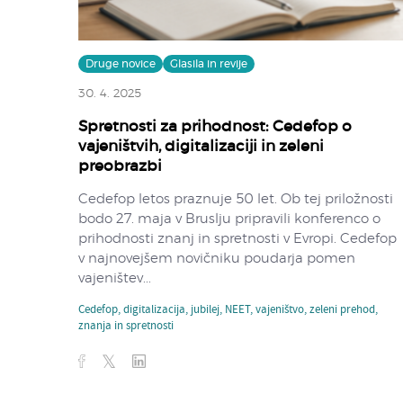
Druge novice
Glasila in revije
30. 4. 2025
Spretnosti za prihodnost: Cedefop o
vajeništvih, digitalizaciji in zeleni
preobrazbi
Cedefop letos praznuje 50 let. Ob tej priložnosti
bodo 27. maja v Bruslju pripravili konferenco o
prihodnosti znanj in spretnosti v Evropi. Cedefop
v najnovejšem novičniku poudarja pomen
vajeništev...
Cedefop
,
digitalizacija
,
jubilej
,
NEET
,
vajeništvo
,
zeleni prehod
,
znanja in spretnosti