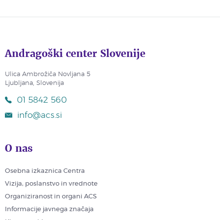
Andragoški center Slovenije
Ulica Ambrožiča Novljana 5
Ljubljana, Slovenija
01 5842 560
info@acs.si
O nas
Osebna izkaznica Centra
Vizija, poslanstvo in vrednote
Organiziranost in organi ACS
Informacije javnega značaja