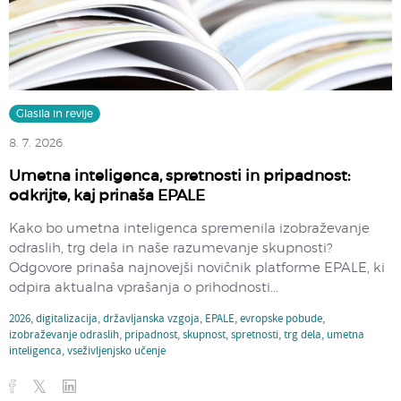
Glasila in revije
8. 7. 2026
Umetna inteligenca, spretnosti in pripadnost:
odkrijte, kaj prinaša EPALE
Kako bo umetna inteligenca spremenila izobraževanje
odraslih, trg dela in naše razumevanje skupnosti?
Odgovore prinaša najnovejši novičnik platforme EPALE, ki
odpira aktualna vprašanja o prihodnosti...
2026
,
digitalizacija
,
državljanska vzgoja
,
EPALE
,
evropske pobude
,
izobraževanje odraslih
,
pripadnost
,
skupnost
,
spretnosti
,
trg dela
,
umetna
inteligenca
,
vseživljenjsko učenje