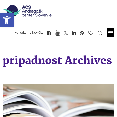
Open toolbar
Kontakt
e-Novičke
Skip
to
main
content
pripadnost Archives