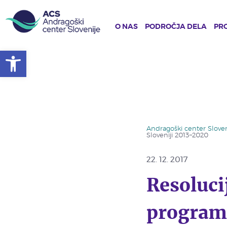
O NAS
PODROČJA DELA
PRO
Open toolbar
Skip
to
main
content
Andragoški center Sloven
Sloveniji 2013–2020
22. 12. 2017
Resoluci
programu