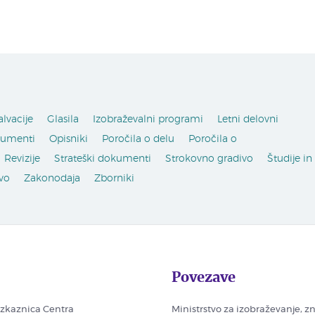
alvacije
Glasila
Izobraževalni programi
Letni delovni
kumenti
Opisniki
Poročila o delu
Poročila o
Revizije
Strateški dokumenti
Strokovno gradivo
Študije in
vo
Zakonodaja
Zborniki
Povezave
zkaznica Centra
Ministrstvo za izobraževanje, z