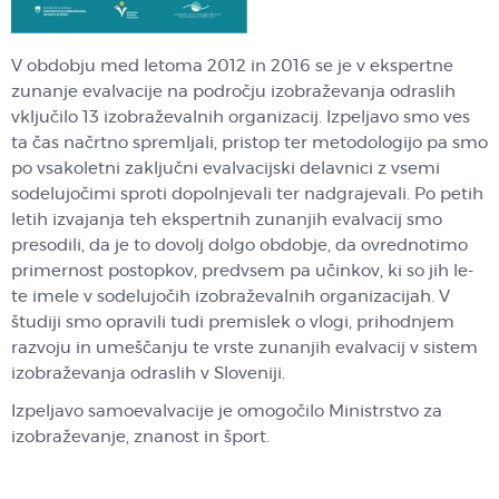
V obdobju med letoma 2012 in 2016 se je v ekspertne
zunanje evalvacije na področju izobraževanja odraslih
vključilo 13 izobraževalnih organizacij. Izpeljavo smo ves
ta čas načrtno spremljali, pristop ter metodologijo pa smo
po vsakoletni zaključni evalvacijski delavnici z vsemi
sodelujočimi sproti dopolnjevali ter nadgrajevali. Po petih
letih izvajanja teh ekspertnih zunanjih evalvacij smo
presodili, da je to dovolj dolgo obdobje, da ovrednotimo
primernost postopkov, predvsem pa učinkov, ki so jih le-
te imele v sodelujočih izobraževalnih organizacijah. V
študiji smo opravili tudi premislek o vlogi, prihodnjem
razvoju in umeščanju te vrste zunanjih evalvacij v sistem
izobraževanja odraslih v Sloveniji.
Izpeljavo samoevalvacije je omogočilo Ministrstvo za
izobraževanje, znanost in šport.