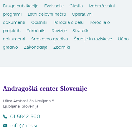
Druge publikacije
Evalvacije
Glasila
Izobraževalni
programi
Letni delovni načrti
Operativni
dokumenti
Opisniki
Poročila o delu
Poročila o
projektih
Priročniki
Revizije
Strateški
dokumenti
Strokovno gradivo
Študije in raziskave
Učno
gradivo
Zakonodaja
Zborniki
Andragoški center Slovenije
Ulica Ambrožiča Novljana 5
Ljubljana, Slovenija
01 5842 560
info@acs.si