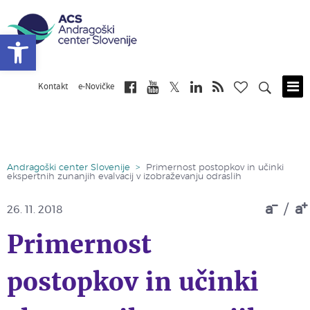
Open toolbar
Kontakt
e-Novičke
Skip
to
main
content
Andragoški center Slovenije
>
Primernost postopkov in učinki
ekspertnih zunanjih evalvacij v izobraževanju odraslih
a
/
a
26. 11. 2018
Primernost
postopkov in učinki