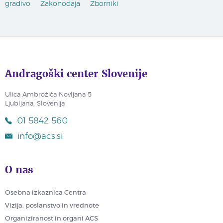
gradivo
Zakonodaja
Zborniki
Andragoški center Slovenije
Ulica Ambrožiča Novljana 5
Ljubljana, Slovenija
01 5842 560
info@acs.si
O nas
Osebna izkaznica Centra
Vizija, poslanstvo in vrednote
Organiziranost in organi ACS