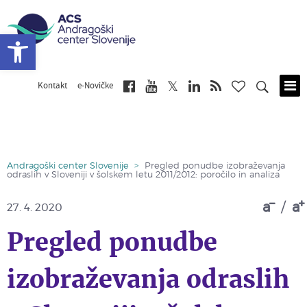
Open toolbar
Kontakt
e-Novičke
Skip
to
main
content
Andragoški center Slovenije
>
Pregled ponudbe izobraževanja
odraslih v Sloveniji v šolskem letu 2011/2012: poročilo in analiza
a
/
a
27. 4. 2020
Pregled ponudbe
izobraževanja odraslih