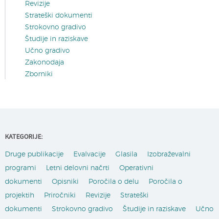
Revizije
Strateški dokumenti
Strokovno gradivo
Študije in raziskave
Učno gradivo
Zakonodaja
Zborniki
KATEGORIJE:
Druge publikacije
Evalvacije
Glasila
Izobraževalni
programi
Letni delovni načrti
Operativni
dokumenti
Opisniki
Poročila o delu
Poročila o
projektih
Priročniki
Revizije
Strateški
dokumenti
Strokovno gradivo
Študije in raziskave
Učno