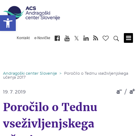
Open toolbar
Kontakt
e-Novičke
Skip
to
main
content
Andragoški center Slovenije
>
Poročilo o Tednu vseživljenjskega
učenja 2017
a
/
a
19. 7. 2019
Poročilo o Tednu
vseživljenjskega