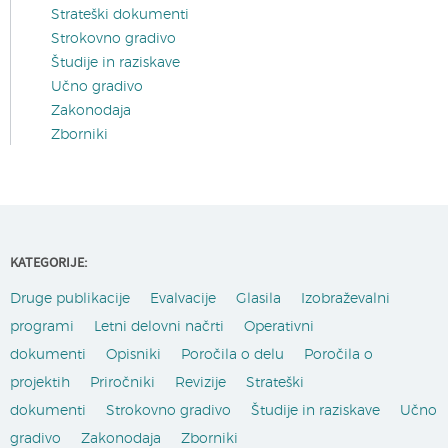
Strateški dokumenti
Strokovno gradivo
Študije in raziskave
Učno gradivo
Zakonodaja
Zborniki
KATEGORIJE:
Druge publikacije
Evalvacije
Glasila
Izobraževalni
programi
Letni delovni načrti
Operativni
dokumenti
Opisniki
Poročila o delu
Poročila o
projektih
Priročniki
Revizije
Strateški
dokumenti
Strokovno gradivo
Študije in raziskave
Učno
gradivo
Zakonodaja
Zborniki