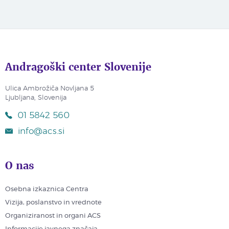
Andragoški center Slovenije
Ulica Ambrožiča Novljana 5
Ljubljana, Slovenija
01 5842 560
info@acs.si
O nas
Osebna izkaznica Centra
Vizija, poslanstvo in vrednote
Organiziranost in organi ACS