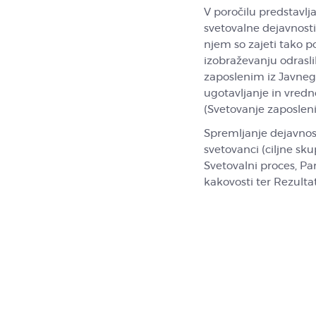
V poročilu predstavlja
svetovalne dejavnosti
njem so zajeti tako p
izobraževanju odrasli
zaposlenim iz Javnega
ugotavljanje in vred
(Svetovanje zaposlen
Spremljanje dejavnost
svetovanci (ciljne sku
Svetovalni proces, Par
kakovosti ter Rezultat