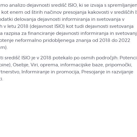
mo analizo dejavnosti središč ISIO, ki se izvaja s spremljanj
 kot enem od štirih načinov presojanja kakovosti v središčih I
odatki delovanja dejavnosti informiranja in svetovanja v
h v letu 2018 (dejavnost ISIO) kot tudi dejavnosti svetovanja
 razpisa za financiranje dejavnosti informiranja in svetovanj
notenje neformalno pridobljenega znanja od 2018 do 2022
im).
i središč ISIO je v 2018 potekalo po osmih področjih: Potenci
pine), Osebje, Viri, oprema, informacijske baze, pripomočki,
tnerstvo, Informiranje in promocija, Presojanje in razvijanje
i.