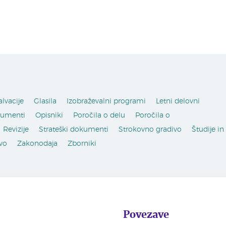
alvacije
Glasila
Izobraževalni programi
Letni delovni
kumenti
Opisniki
Poročila o delu
Poročila o
Revizije
Strateški dokumenti
Strokovno gradivo
Študije in
vo
Zakonodaja
Zborniki
Povezave