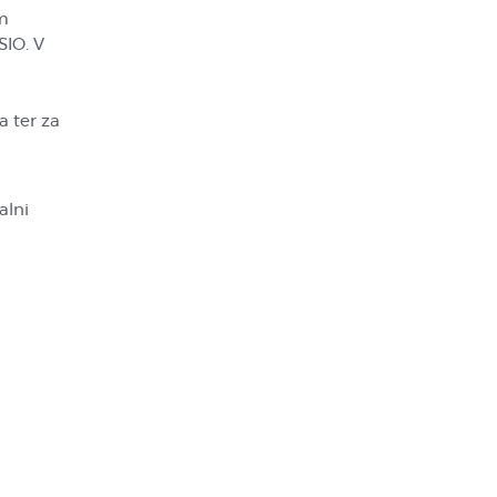
em
SIO. V
a ter za
alni