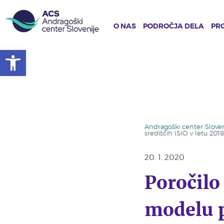
O NAS
PODROČJA DELA
PRO
Open toolbar
Skip
to
main
content
Andragoški center Sloven
središčih ISIO v letu 2018
20. 1. 2020
Poročilo
modelu p