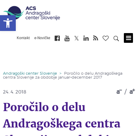
Open toolbar
Kontakt
e-Novičke
Skip
to
main
content
Andragoški center Slovenije
>
Poročilo o delu Andragoškega
centra Slovenije za obdobje januar–december 2017
a
/
a
24. 4. 2018
Poročilo o delu
Andragoškega centra