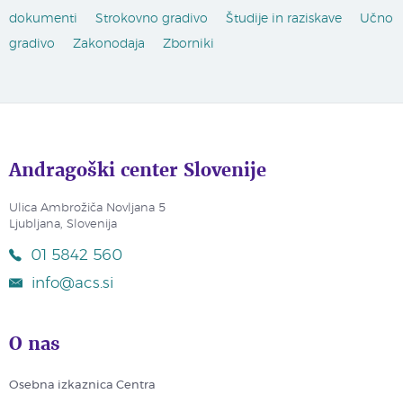
dokumenti
Strokovno gradivo
Študije in raziskave
Učno
gradivo
Zakonodaja
Zborniki
Andragoški center Slovenije
Ulica Ambrožiča Novljana 5
Ljubljana, Slovenija
01 5842 560
info@acs.si
O nas
Osebna izkaznica Centra