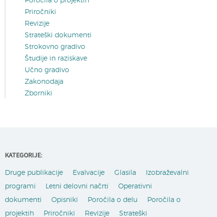
Poročila o projektih
Priročniki
Revizije
Strateški dokumenti
Strokovno gradivo
Študije in raziskave
Učno gradivo
Zakonodaja
Zborniki
KATEGORIJE:
Druge publikacije
Evalvacije
Glasila
Izobraževalni
programi
Letni delovni načrti
Operativni
dokumenti
Opisniki
Poročila o delu
Poročila o
projektih
Priročniki
Revizije
Strateški