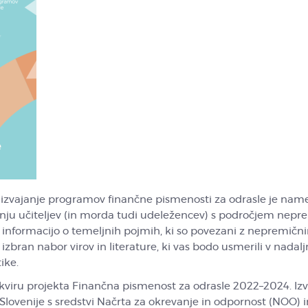
 izvajanje programov finančne pismenosti za odrasle je nam
u učiteljev (in morda tudi udeležencev) s področjem nepre
 informacijo o temeljnih pojmih, ki so povezani z nepremičn
zbran nabor virov in literature, ki vas bodo usmerili v nadalj
ike.
okviru projekta Finančna pismenost za odrasle 2022–2024. Izv
Slovenije s sredstvi Načrta za okrevanje in odpornost (NOO) i