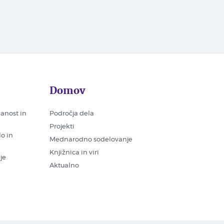
Domov
nanost in
Področja dela
Projekti
lo in
Mednarodno sodelovanje
Knjižnica in viri
je
Aktualno