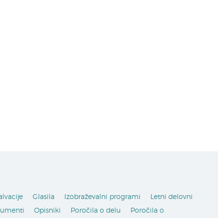
alvacije
Glasila
Izobraževalni programi
Letni delovni
kumenti
Opisniki
Poročila o delu
Poročila o