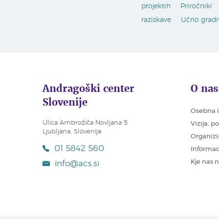
projektih
Priročniki
raziskave
Učno gradi
Andragoški center
O nas
Slovenije
Osebna i
Ulica Ambrožiča Novljana 5
Vizija, p
Ljubljana, Slovenija
Organizi
01 5842 560
Informac
Kje nas 
info@acs.si