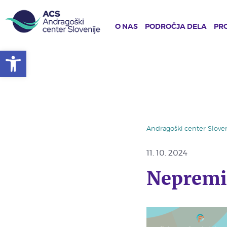
O NAS
PODROČJA DELA
PRO
Open toolbar
Skip
to
main
content
Andragoški center Sloven
11. 10. 2024
Nepremi