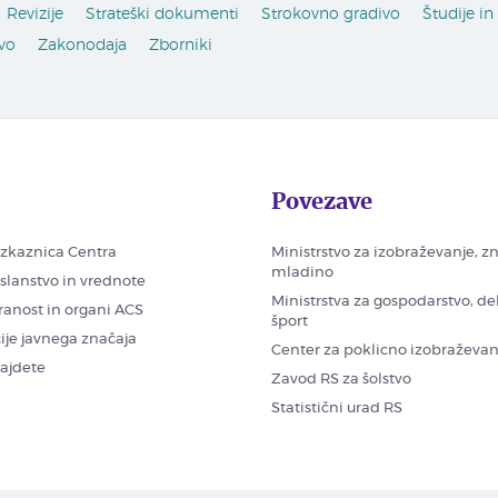
Revizije
Strateški dokumenti
Strokovno gradivo
Študije in
vo
Zakonodaja
Zborniki
Povezave
zkaznica Centra
Ministrstvo za izobraževanje, z
mladino
oslanstvo in vrednote
Ministrstva za gospodarstvo, de
ranost in organi ACS
šport
ije javnega značaja
Center za poklicno izobraževan
najdete
Zavod RS za šolstvo
Statistični urad RS