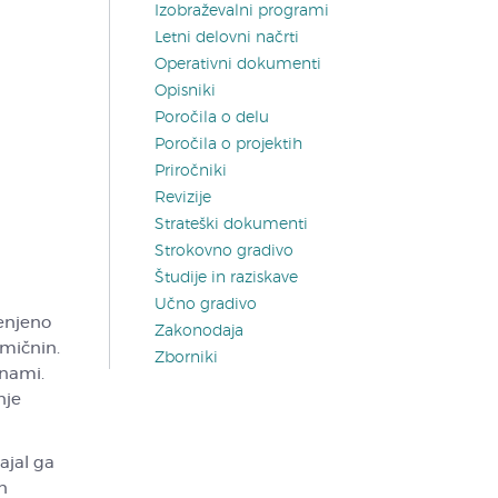
Izobraževalni programi
Letni delovni načrti
Operativni dokumenti
Opisniki
Poročila o delu
Poročila o projektih
Priročniki
Revizije
Strateški dokumenti
Strokovno gradivo
Študije in raziskave
Učno gradivo
enjeno
Zakonodaja
mičnin.
Zborniki
inami.
nje
ajal ga
n