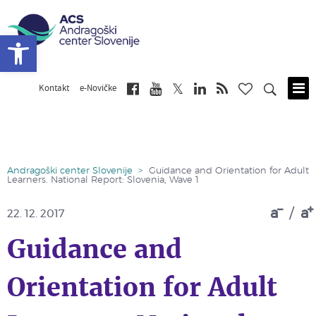
Open toolbar
Kontakt
e-Novičke
Skip
to
main
content
Andragoški center Slovenije
>
Guidance and Orientation for Adult
Learners. National Report: Slovenia, Wave 1
a
/
a
22. 12. 2017
Guidance and
Orientation for Adult