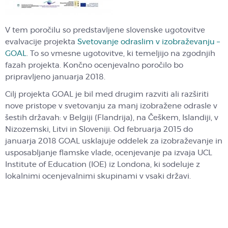
V tem poročilu so predstavljene slovenske ugotovitve
evalvacije projekta
Svetovanje odraslim v izobraževanju –
GOAL
. To so vmesne ugotovitve, ki temeljijo na zgodnjih
fazah projekta. Končno ocenjevalno poročilo bo
pripravljeno januarja 2018.
Cilj projekta GOAL je bil med drugim razviti ali razširiti
nove pristope v svetovanju za manj izobražene odrasle v
šestih državah: v Belgiji (Flandrija), na Češkem, Islandiji, v
Nizozemski, Litvi in Sloveniji. Od februarja 2015 do
januarja 2018 GOAL usklajuje oddelek za izobraževanje in
usposabljanje flamske vlade, ocenjevanje pa izvaja UCL
Institute of Education (IOE) iz Londona, ki sodeluje z
lokalnimi ocenjevalnimi skupinami v vsaki državi.