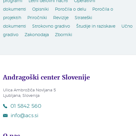
programi
Letni delovni načrti
Operativni
dokumenti
Opisniki
Poročila o delu
Poročila o
projektih
Priročniki
Revizije
Strateški
dokumenti
Strokovno gradivo
Študije in raziskave
Učno
gradivo
Zakonodaja
Zborniki
Andragoški center Slovenije
Ulica Ambrožiča Novljana 5
Ljubljana, Slovenija
01 5842 560
info@acs.si
O nas