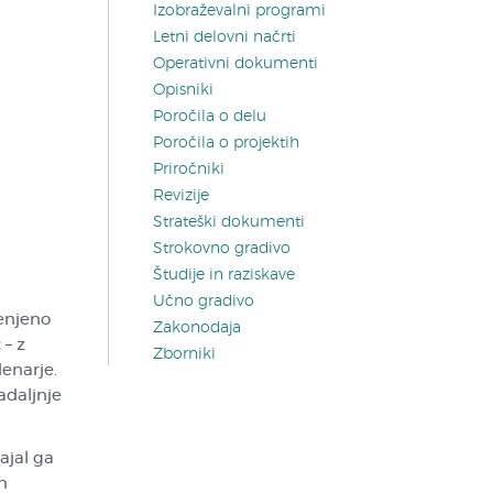
Izobraževalni programi
Letni delovni načrti
Operativni dokumenti
Opisniki
Poročila o delu
Poročila o projektih
Priročniki
Revizije
Strateški dokumenti
Strokovno gradivo
Študije in raziskave
Učno gradivo
enjeno
Zakonodaja
– z
Zborniki
enarje.
adaljnje
ajal ga
n