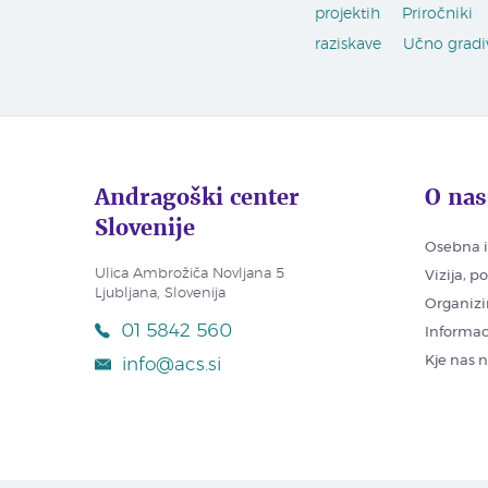
projektih
Priročniki
raziskave
Učno gradi
Andragoški center
O nas
Slovenije
Osebna i
Ulica Ambrožiča Novljana 5
Vizija, p
Ljubljana, Slovenija
Organizi
01 5842 560
Informac
Kje nas 
info@acs.si