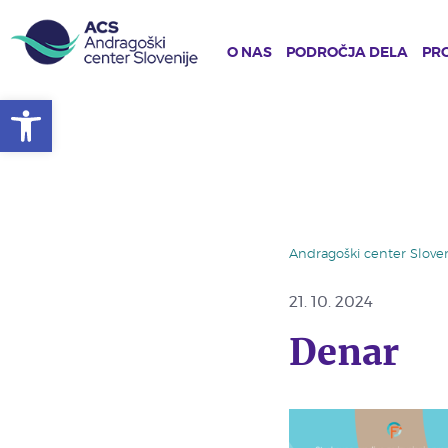
O NAS
PODROČJA DELA
PRO
Open toolbar
Skip
to
main
content
Andragoški center Sloven
21. 10. 2024
Denar