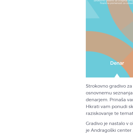
Strokovno gradivo za
osnovnemu seznanjanj
denarjem. Prinaša vam
Hkrati vam ponudi skr
raziskovanje te temat
Gradivo je nastalo v 
je Andragoški center 