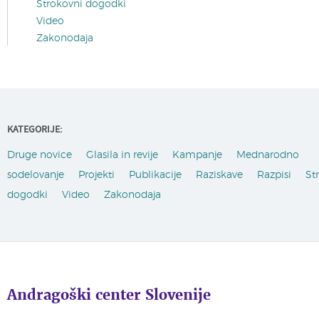
Strokovni dogodki
Video
Zakonodaja
KATEGORIJE:
Druge novice
Glasila in revije
Kampanje
Mednarodno
sodelovanje
Projekti
Publikacije
Raziskave
Razpisi
St
dogodki
Video
Zakonodaja
Andragoški center Slovenije