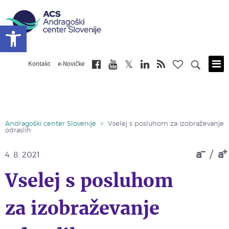
Open toolbar
Kontakt
e-Novičke
Skip
to
main
content
Andragoški center Slovenije
>
Vselej s posluhom za izobraževanje
odraslih
a
/
a
4. 8. 2021
Vselej s posluhom
za izobraževanje