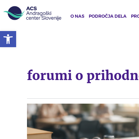
O NAS
PODROČJA DELA
PRO
Open toolbar
Skip
to
main
content
forumi o prihodn