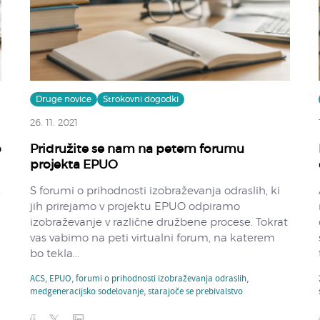
Druge novice
Strokovni dogodki
26. 11. 2021
o
Pridružite se nam na petem forumu
projekta EPUO
z
S forumi o prihodnosti izobraževanja odraslih, ki
jih prirejamo v projektu EPUO odpiramo
izobraževanje v različne družbene procese. Tokrat
vas vabimo na peti virtualni forum, na katerem
bo tekla...
ACS
,
EPUO
,
forumi o prihodnosti izobraževanja odraslih
,
medgeneracijsko sodelovanje
,
starajoče se prebivalstvo