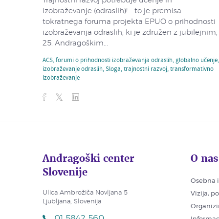
Trajnostni razvoj potrebuje učenje in
izobraževanje (odraslih)! – to je premisa
tokratnega foruma projekta EPUO o prihodnosti
izobraževanja odraslih, ki je združen z jubilejnim,
25. Andragoškim...
ACS
,
forumi o prihodnosti izobraževanja odraslih
,
globalno učenje
,
izobraževanje odraslih
,
Sloga
,
trajnostni razvoj
,
transformativno
izobraževanje
Andragoški center
O nas
Slovenije
Osebna i
Ulica Ambrožiča Novljana 5
Vizija, p
Ljubljana, Slovenija
Organizi
01 5842 560