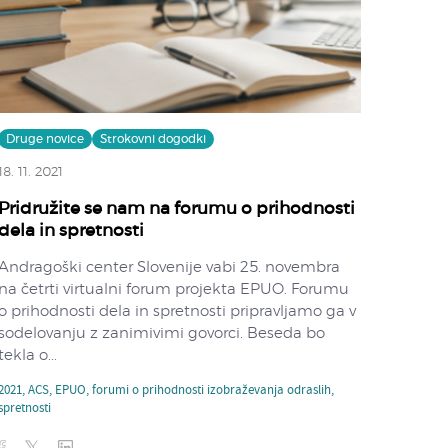
Druge novice
Strokovni dogodki
18. 11. 2021
Pridružite se nam na forumu o prihodnosti
dela in spretnosti
Andragoški center Slovenije vabi 25. novembra
na četrti virtualni forum projekta EPUO. Forumu
o prihodnosti dela in spretnosti pripravljamo ga v
sodelovanju z zanimivimi govorci. Beseda bo
tekla o...
2021
,
ACS
,
EPUO
,
forumi o prihodnosti izobraževanja odraslih
,
spretnosti