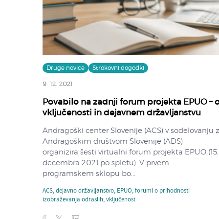
Druge novice
Strokovni dogodki
9. 12. 2021
Povabilo na zadnji forum projekta EPUO – 
vključenosti in dejavnem državljanstvu
Andragoški center Slovenije (ACS) v sodelovanju 
Andragoškim društvom Slovenije (ADS)
organizira šesti virtualni forum projekta EPUO (15.
decembra 2021 po spletu). V prvem
programskem sklopu bo...
ACS
,
dejavno državljanstvo
,
EPUO
,
forumi o prihodnosti
izobraževanja odraslih
,
vključenost