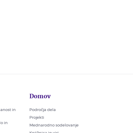
Domov
nanost in
Področja dela
Projekti
lo in
Mednarodno sodelovanje