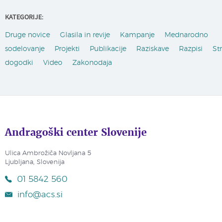
KATEGORIJE:
Druge novice
Glasila in revije
Kampanje
Mednarodno
sodelovanje
Projekti
Publikacije
Raziskave
Razpisi
St
dogodki
Video
Zakonodaja
Andragoški center Slovenije
Ulica Ambrožiča Novljana 5
Ljubljana, Slovenija
01 5842 560
info@acs.si