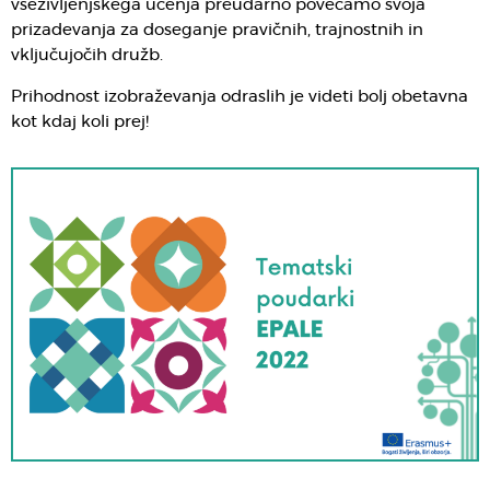
vseživljenjskega učenja preudarno povečamo svoja
prizadevanja za doseganje pravičnih, trajnostnih in
vključujočih družb.
Prihodnost izobraževanja odraslih je videti bolj obetavna
kot kdaj koli prej!