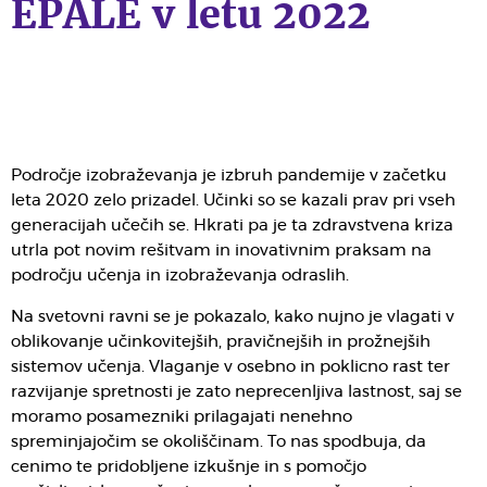
EPALE v letu 2022
Področje izobraževanja je izbruh pandemije v začetku
leta 2020 zelo prizadel. Učinki so se kazali prav pri vseh
generacijah učečih se. Hkrati pa je ta zdravstvena kriza
utrla pot novim rešitvam in inovativnim praksam na
področju učenja in izobraževanja odraslih.
Na svetovni ravni se je pokazalo, kako nujno je vlagati v
oblikovanje učinkovitejših, pravičnejših in prožnejših
sistemov učenja. Vlaganje v osebno in poklicno rast ter
razvijanje spretnosti je zato neprecenljiva lastnost, saj se
moramo posamezniki prilagajati nenehno
spreminjajočim se okoliščinam. To nas spodbuja, da
cenimo te pridobljene izkušnje in s pomočjo