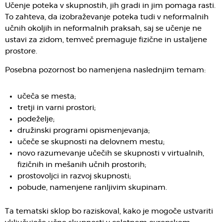
Učenje poteka v skupnostih, jih gradi in jim pomaga rasti.
To zahteva, da izobraževanje poteka tudi v neformalnih
učnih okoljih in neformalnih praksah, saj se učenje ne
ustavi za zidom, temveč premaguje fizične in ustaljene
prostore.
Posebna pozornost bo namenjena naslednjim temam:
učeča se mesta;
tretji in varni prostori;
podeželje;
družinski programi opismenjevanja;
učeče se skupnosti na delovnem mestu;
novo razumevanje učečih se skupnosti v virtualnih,
fizičnih in mešanih učnih prostorih;
prostovoljci in razvoj skupnosti;
pobude, namenjene ranljivim skupinam.
Ta tematski sklop bo raziskoval, kako je mogoče ustvariti