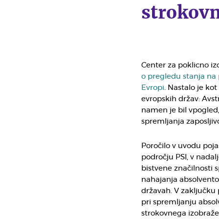
strokovn
Center za poklicno izo
o pregledu stanja na
Evropi
. Nastalo je ko
evropskih držav: Avst
namen je bil vpogled,
spremljanja zaposljiv
Poročilo v uvodu poja
področju PSI, v nada
bistvene značilnosti 
nahajanja absolvento
državah. V zaključku
pri spremljanju abso
strokovnega izobraže