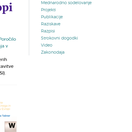
opi
Mednarodno sodelovanje
Projekti
Publikacije
Raziskave
Razpisi
Strokovni dogodki
Poročilo
Video
ja v
Zakonodaja
erih
tavitve
I).