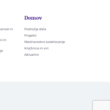
Domov
nanost in
Področja dela
Projekti
lo in
Mednarodno sodelovanje
Knjižnica in viri
je
Aktualno