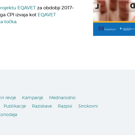
rojektu EQAVET
za obdobji 2017–
 ga CPI izvaja
kot
EQAVET
a točka
.
in revije
Kampanje
Mednarodno
Publikacije
Raziskave
Razpisi
Strokovni
konodaja