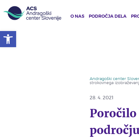
O NAS
PODROČJA DELA
PRO
Open toolbar
Skip
to
main
content
Andragoški center Sloven
strokovnega izobraževanj
28. 4. 2021
Poročilo
področju