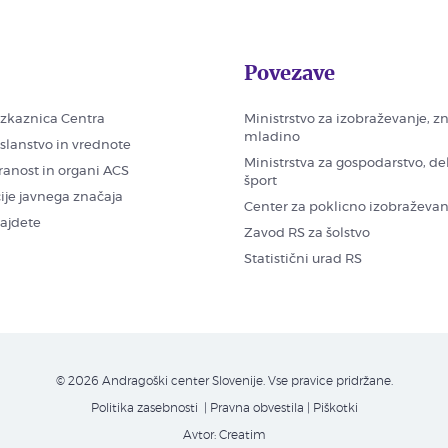
Povezave
zkaznica Centra
Ministrstvo za izobraževanje, z
mladino
oslanstvo in vrednote
Ministrstva za gospodarstvo, de
ranost in organi ACS
šport
ije javnega značaja
Center za poklicno izobraževan
najdete
Zavod RS za šolstvo
Statistični urad RS
© 2026 Andragoški center Slovenije. Vse pravice pridržane.
Politika zasebnosti
| Pravna obvestila
|
Piškotki
Avtor:
Creatim