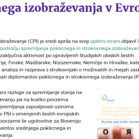
ega izobraževanja v Evr
braževanje (CPI) je sredi aprila na svoji
spletni strani
objavil
 področju spremljanja poklicnega in strokovnega izobraževan
t zaključna aktivnost po opravljenih študijskih obiskih šestih
rije, Finske, Madžarske, Nizozemske, Nemčije in Hrvaške, kat
 analiza in razprava s strokovnjaki o možnostih in mejah zas
osti diplomantov poklicnega in strokovnega izobraževanja (PS
sni razloge za spremljanje stanja na
ljevanju pa na kratko povzema
spremljanja zaposljivosti oziroma
v PSI v omenjenih šestih evropskih
 povzame še ugotovitve za Slovenijo
lventov srednjega poklicnega in
vanja.