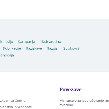
in revije
Kampanje
Mednarodno
Publikacije
Raziskave
Razpisi
Strokovni
konodaja
Povezave
zkaznica Centra
Ministrstvo za izobraževanje, z
mladino
oslanstvo in vrednote