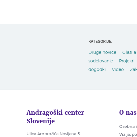
KATEGORIJE:
Druge novice
Glasila 
sodelovanje
Projekti
dogodki
Video
Za
Andragoški center
O nas
Slovenije
Osebna i
Ulica Ambrožiča Novljana 5
Vizija, p