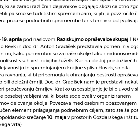
ki se zaradi različnih dejavnikov dogajajo skozi celotno zg
tili pa smo se tudi tistim spremembam, ki jih je povzročilo č
ere procese podnebnih spremembe ter s tem vse bolj vplivajo
o
19. aprila
pod naslovom
Raziskujmo opraševalce skupaj I
. N
lo Bevk in doc. dr. Anton Gradišek predstavila pomen in vlog
eli smo, kako pomembni so za naše okolje tako medonosne »
nolikost vseh vrst »divjih« žuželk. Ker na obstoj prostoživečih
dejavnostjo in spreminjanjem krajine vpliva človek, so bila
a ravnanja, ki bi pripomogla k ohranjanju pestrosti opraševa
 bili deležni čmrlji. Doc. dr. Gradišek nam je predstavil neka
i preučevanju čmrljev. Kratko usposabljanje je bilo uvod v 
e posebej vabljeni vsi, ki boste sodelovali v organiziranem
ov delovanja okolja. Povezava med osebnim opazovanjem 
jučen element prilagajanja podnebnim ciljem, zato ste še po
 popoldansko srečanje
10. maja
v prostorih Gozdarskega inštit
kega vrta).