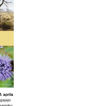
3. aprila
.
ogajajo
inamiko