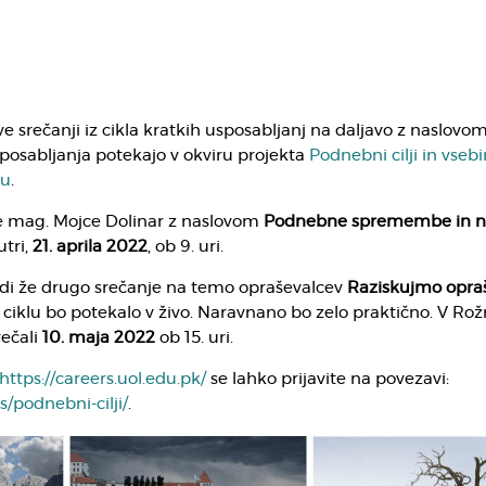
ve srečanji iz cikla kratkih usposabljanj na daljavo z naslovo
sposabljanja potekajo v okviru projekta
Podnebni cilji in vsebi
ju
.
e mag. Mojce Dolinar z naslovom
Podnebne spremembe in n
utri,
21. aprila 2022
, ob 9. uri.
i že drugo srečanje na temo opraševalcev
Raziskujmo opra
 ciklu bo potekalo v živo. Naravnano bo zelo praktično. V Rožn
rečali
10. maja 2022
ob 15. uri.
https://careers.uol.edu.pk/
se lahko prijavite na povezavi:
s/podnebni-cilji/
.