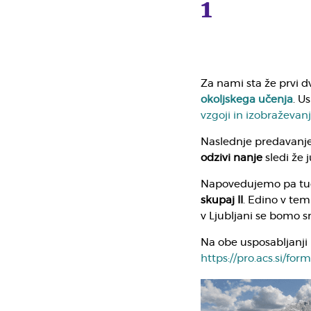
1
Za nami sta že prvi d
okoljskega učenja
. U
vzgoji in izobraževan
Naslednje predavanj
odzivi nanje
sledi že j
Napovedujemo pa tud
skupaj II
. Edino v tem
v Ljubljani se bomo s
Na obe usposabljanji
https://pro.acs.si/form