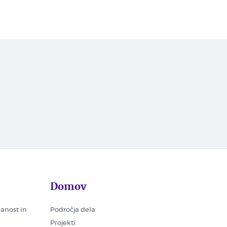
Domov
nanost in
Področja dela
Projekti