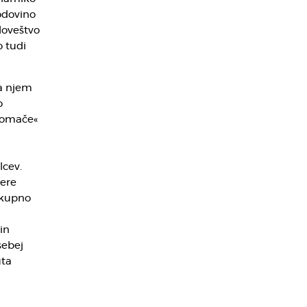
odovino
loveštvo
 tudi
a njem
o
domače«
lcev.
tere
skupno
in
sebej
uta