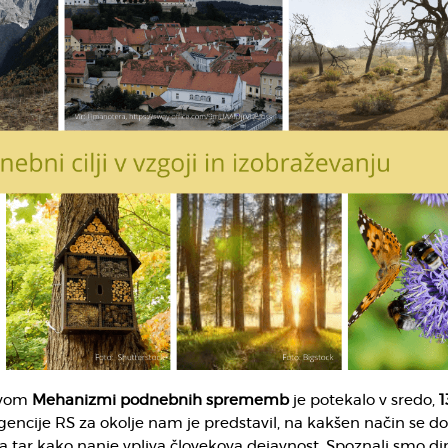
ovom
Mehanizmi podnebnih sprememb
je potekalo v sredo,
1
gencije RS za okolje nam je predstavil, na kakšen način se d
ar kako nanje vpliva človekova dejavnost. Spoznali smo d