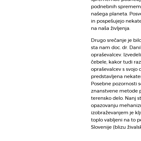
podnebnih sprememb, 
našega planeta. Posve
in pospešujejo nekat
na naša življenja.
Drugo srečanje je bil
sta nam doc. dr. Dani
opraševalcev. Izved
čebele, kakor tudi raz
opraševalcev s svojo 
predstavljena nekater
Posebne pozornosti so
znanstvene metode pr
terensko delo. Nanj st
opazovanju mehanizm
izobraževanjem je kl
toplo vabljeni na to
Slovenije (blizu živals