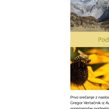
Prvo srečanje z nasl
Gregor Vertačnik iz A
spremembe podnebja t