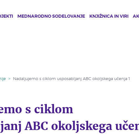
JEKTI
MEDNARODNO SODELOVANJE
KNJIŽNICA IN VIRI
A
ije
>
Nadaljujemo s ciklom usposabljanj ABC okoljskega učenja 1
emo s ciklom
janj ABC okoljskega uče