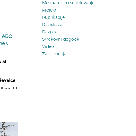
Mednarodno sodelovanje
Projekti
Publikacije
Raziskave
Razpisi
m
ABC
Strokovni dogodki
ne v
Video
Zakonodaja
aši
ševalce
i dolini