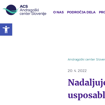
O NAS
PODROČJA DELA
PRO
Open toolbar
Skip
to
main
content
Andragoški center Sloven
20. 4. 2022
Nadaljuj
usposabl