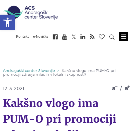
Open toolbar
Kontakt
e-Novičke
Skip
to
main
content
Andragoški center Slovenije
>
Kakšno vlogo ima PUM-O pri
promociji zdravja mladih v lokalni skupnosti?
a
/
a
12. 3. 2021
Kakšno vlogo ima
PUM-O pri promociji