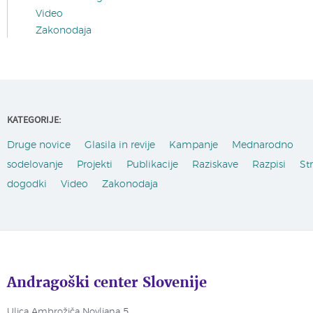
Video
Zakonodaja
KATEGORIJE:
Druge novice
Glasila in revije
Kampanje
Mednarodno
sodelovanje
Projekti
Publikacije
Raziskave
Razpisi
St
dogodki
Video
Zakonodaja
Andragoški center Slovenije
Ulica Ambrožiča Novljana 5