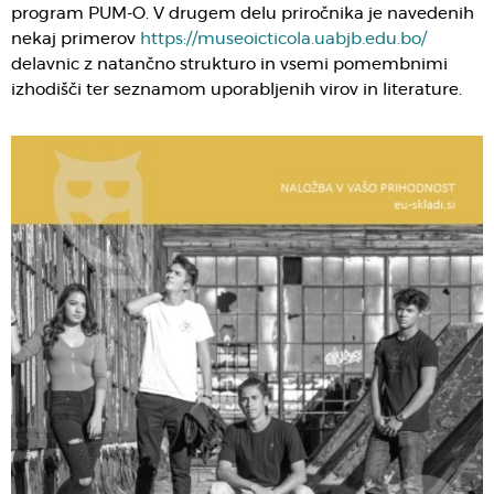
program PUM-O. V drugem delu priročnika je navedenih
nekaj primerov
https://museoicticola.uabjb.edu.bo/
delavnic z natančno strukturo in vsemi pomembnimi
izhodišči ter seznamom uporabljenih virov in literature.