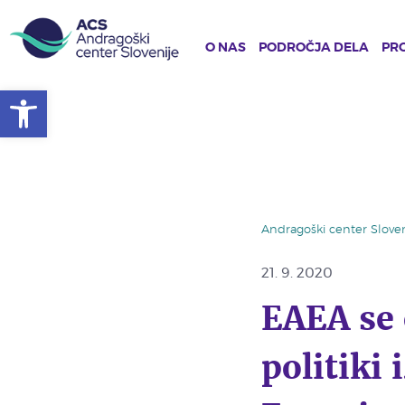
O NAS
PODROČJA DELA
PRO
Open toolbar
Skip
to
main
content
Andragoški center Sloven
21. 9. 2020
EAEA se
politiki