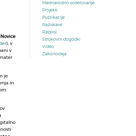
Mednarodno sodelovanje
Projekti
Publikacije
Raziskave
Razpisi
i
Novice
Strokovni dogodki
der
), v
Video
ani v
Zakonodaja
 mater
m je
enja in
vom
kov
a
gitalno
tnosti