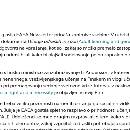
a
glasila EAEA Newsletter prinaša zanimive vsebine. V rubrik
ju dokumenta U
čenje odraslih in spol
(
Adult learning and gen
govoriti na vprašanja, kot so: zakaj so moški premalo zastop
ju odraslih, ali kako bi olajšali sodelovanje polno zaposlenih
ju s finsko ministrico za izobraževanje Li Andersson, v katere
i nenehnega, vseživljenjskega učenja na Finskem in vlogi uč
h pri premagovanju sedanje svetovne krize. Intervju z naslo
s a right and a necessity
je objavljen v reviji Elm.
e treba veliko pozornosti nameniti ohranjanju socialnih vidi
h. Julija je EAEA gostila spletno razpravo o prihodnosti učenj
PALE. Udeleženci so med drugim razpravljali o tem, kako v di
ocialnih elementov, zakaj vzgojitelji odraslih potrebujejo spre