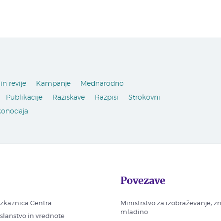
in revije
Kampanje
Mednarodno
Publikacije
Raziskave
Razpisi
Strokovni
konodaja
Povezave
zkaznica Centra
Ministrstvo za izobraževanje, z
mladino
oslanstvo in vrednote