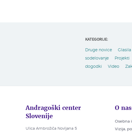
KATEGORIJE:
Druge novice
Glasila 
sodelovanje
Projekti
dogodki
Video
Za
Andragoški center
O nas
Slovenije
Osebna i
Ulica Ambrožiča Novljana 5
Vizija, p