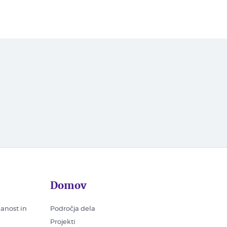
Domov
nanost in
Področja dela
Projekti