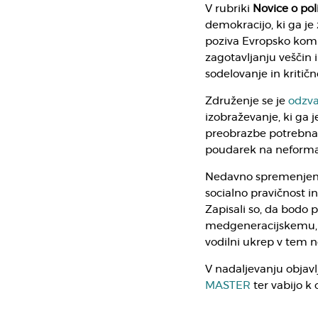
V rubriki
Novice o poli
demokracijo, ki ga je
poziva Evropsko komis
zagotavljanju veščin
sodelovanje in kritičn
Združenje se je
odzva
izobraževanje, ki ga je
preobrazbe potrebna z
poudarek na neformal
Nedavno spremenjen E
socialno pravičnost i
Zapisali so, da bodo
medgeneracijskemu, 
vodilni ukrep v tem
V nadaljevanju objavl
MASTER
ter vabijo k