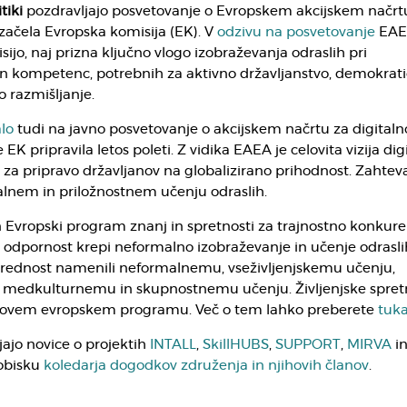
tiki
pozdravljajo posvetovanje o Evropskem akcijskem načrt
 začela Evropska komisija (EK). V
odzivu na posvetovanje
EAE
ijo, naj prizna ključno vlogo izobraževanja odraslih pri
 in kompetenc, potrebnih za aktivno državljanstvo, demokrat
o razmišljanje.
lo
tudi na javno posvetovanje o akcijskem načrtu za digitaln
 EK pripravila letos poleti. Z vidika EAEA je celovita vizija dig
a pripravo državljanov na globalizirano prihodnost. Zahteva
nem in priložnostnem učenju odraslih.
vropski program znanj in spretnosti za trajnostno konkure
n odpornost krepi neformalno izobraževanje in učenje odrasli
 prednost namenili neformalnemu, vseživljenjskemu učenju,
medkulturnemu in skupnostnemu učenju. Življenjske spretn
 novem evropskem programu. Več o tem lahko preberete
tuka
jajo novice o projektih
INTALL
,
SkillHUBS
,
SUPPORT
,
MIRVA
i
 obisku
koledarja dogodkov združenja in njihovih članov
.