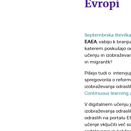
Evropi
Septembrska številk
EAEA
, vabijo k bran
katerem poskušajo od
učenju in izobraževan
in migrantk?
Pišejo tudi o intervju
spregovorila o reform
izobraževanja odrasli
Continuous learning a
V digitalnem učenju j
izobraževanja odrasli
odraslih na portalu E
učenje vključiti več s