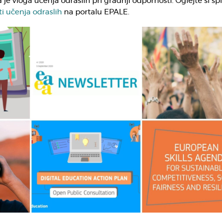
je vloga učenja odraslih pri gradnji odpornosti. Oglejte si sp
i učenja odraslih
na portalu EPALE.