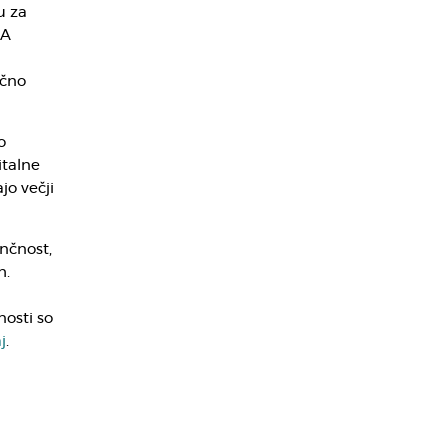
u za
A
ično
o
italne
jo večji
nčnost,
h.
osti so
j
.
n