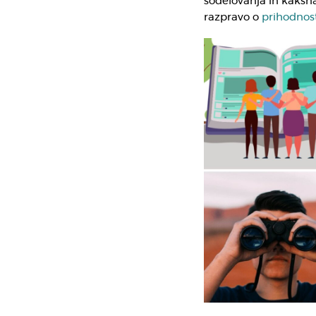
sodelovanja in kakšna 
razpravo o
prihodnost