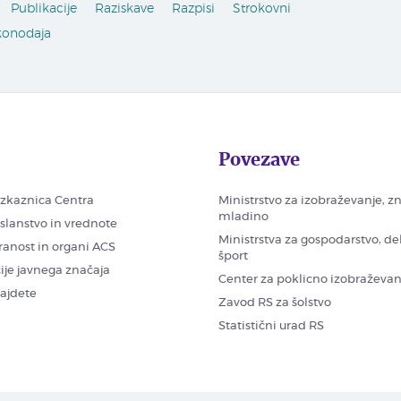
Publikacije
Raziskave
Razpisi
Strokovni
konodaja
Povezave
zkaznica Centra
Ministrstvo za izobraževanje, z
mladino
oslanstvo in vrednote
Ministrstva za gospodarstvo, de
ranost in organi ACS
šport
ije javnega značaja
Center za poklicno izobraževan
najdete
Zavod RS za šolstvo
Statistični urad RS