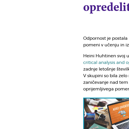
opredeli
Odpornost je postala 
pomeni v učenju in i
Heini Huhtinen svoj 
critical analysis and
zadnje letošnje števi
V skupini so bila zelo
zaničevanje nad tem
oprijemljivega pomena