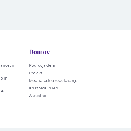
Domov
nanost in
Področja dela
Projekti
lo in
Mednarodno sodelovanje
Knjižnica in viri
je
Aktualno