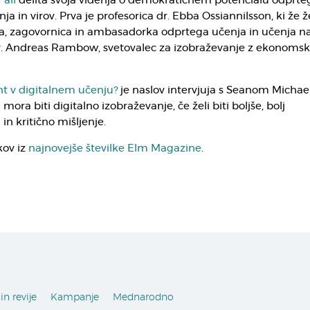
 all
delita svoja videnja o demokratičnem potencialu odprte
a in virov. Prva je profesorica dr. Ebba Ossiannilsson, ki že ž
lka, zagovornica in ambasadorka odprtega učenja in učenja n
 dr. Andreas Rambow, svetovalec za izobraževanje z ekonoms
nt v digitalnem učenju?
je naslov intervjuja s Seanom Micha
mora biti digitalno izobraževanje, če želi biti boljše, bolj
in kritično mišljenje.
kov iz
najnovejše številke Elm Magazine
.
in revije
Kampanje
Mednarodno