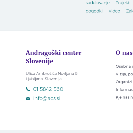
sodelovanje
Projekti
dogodki
Video
Za
Andragoški center
O nas
Slovenije
Osebna i
Ulica Ambrožiča Novljana 5
Vizija, p
Ljubljana, Slovenija
Organizi
01 5842 560
Informac
Kje nas 
info@acs.si