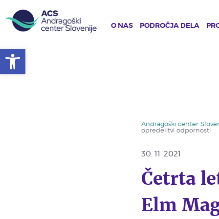
O NAS
PODROČJA DELA
PRO
Open toolbar
Skip
to
main
content
Andragoški center Sloven
opredelitvi odpornosti
30. 11. 2021
Četrta le
Elm Mag