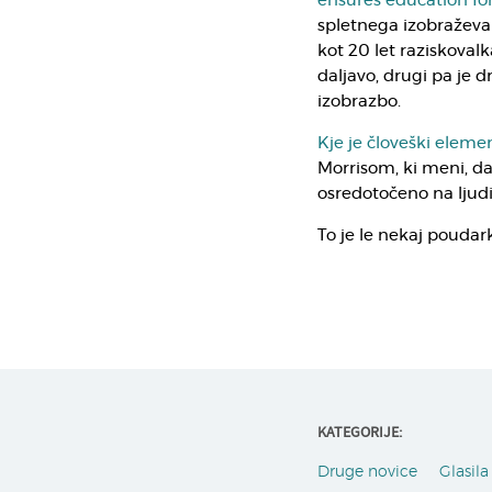
ensures education for
spletnega izobraževanj
kot 20 let raziskova
daljavo, drugi pa je
izobrazbo.
Kje je človeški eleme
Morrisom, ki meni, da 
osredotočeno na ljudi 
To je le nekaj poudar
KATEGORIJE:
Druge novice
Glasila 