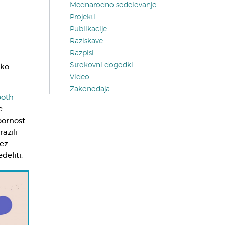
Mednarodno sodelovanje
Projekti
Publikacije
Raziskave
Razpisi
Strokovni dogodki
sko
Video
Zakonodaja
both
e
pornost.
azili
ez
deliti.