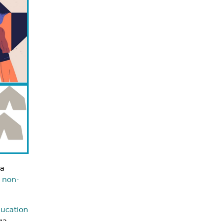
na
 non-
ucation