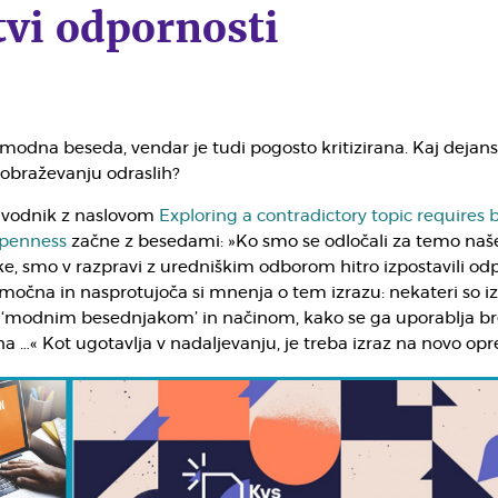
tvi odpornosti
modna beseda, vendar je tudi pogosto kritizirana. Kaj dejan
zobraževanju odraslih?
uvodnik z naslovom
Exploring a contradictory topic requires 
 openness
začne z besedami: »Ko smo se odločali za temo naš
lke, smo v razpravi z uredniškim odborom hitro izpostavili od
 močna in nasprotujoča si mnenja o tem izrazu: nekateri so izr
 ‘modnim besednjakom’ in načinom, kako se ga uporablja br
 …« Kot ugotavlja v nadaljevanju, je treba izraz na novo opre