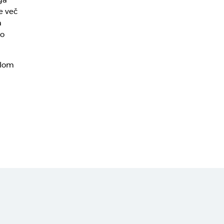
ga
e več
a
ko
elom