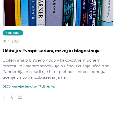
Publikacije
16. 4. 2021
Učitelji v Evropi: kariere, razvoj in blagostanje
Učitelji imajo bistveno vlogo v kakovostnem učnem
procesu in korenito sooblikujejo učno izkušnjo učečih se.
Pandemija in zaradi nje hiter prehod iz neposrednega
učenje v živo na izobraževanja na...
OECD
,
omrežje Eurydice
,
TALIS
,
učitelji