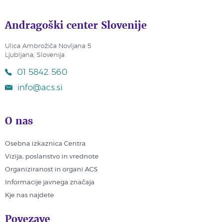
Andragoški center Slovenije
Ulica Ambrožiča Novljana 5
Ljubljana, Slovenija
01 5842 560
info@acs.si
O nas
Osebna izkaznica Centra
Vizija, poslanstvo in vrednote
Organiziranost in organi ACS
Informacije javnega značaja
Kje nas najdete
Povezave