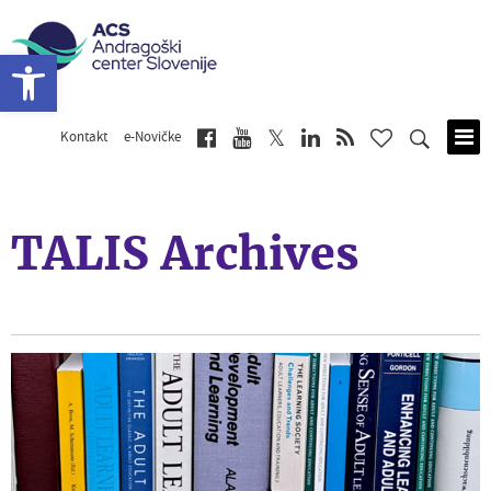
Open toolbar
Kontakt
e-Novičke
Skip
to
main
content
TALIS Archives