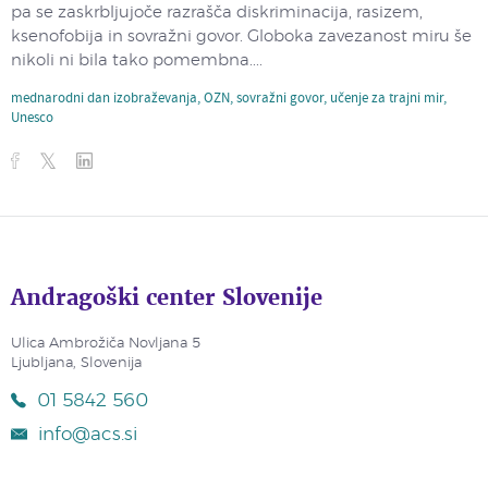
pa se zaskrbljujoče razrašča diskriminacija, rasizem,
ksenofobija in sovražni govor. Globoka zavezanost miru še
nikoli ni bila tako pomembna....
mednarodni dan izobraževanja
,
OZN
,
sovražni govor
,
učenje za trajni mir
,
Unesco
Andragoški center Slovenije
Ulica Ambrožiča Novljana 5
Ljubljana, Slovenija
01 5842 560
info@acs.si