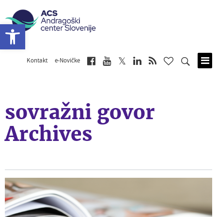
Open toolbar
Kontakt
e-Novičke
Skip
to
main
content
sovražni govor
Archives