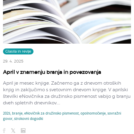
Glasila in revije
29. 4. 2025
April v znamenju branja in povezovanja
April je mesec knjige. Začnemo ga z dnevom otroških
knjig in zaključimo s svetovnim dnevom knjige. V aprilski
številki eNovičnika za družinsko pismenost vabijo g branju
dveh spletnih dnevnikov....
2025
,
branje
,
eNovičnik za družinsko pismenost
,
opolnomočenje
,
sovražni
govor
,
strokovni dogodki